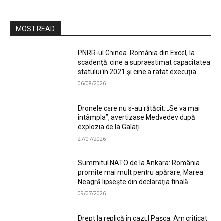
MOST READ
PNRR-ul Ghinea. România din Excel, la
scadență: cine a supraestimat capacitatea
statului în 2021 și cine a ratat execuția
06/08/2026
Dronele care nu s-au rătăcit: „Se va mai
întâmpla”, avertizase Medvedev după
explozia de la Galați
27/07/2026
Summitul NATO de la Ankara: România
promite mai mult pentru apărare, Marea
Neagră lipsește din declarația finală
09/07/2026
Drept la replică în cazul Pașca: Am criticat