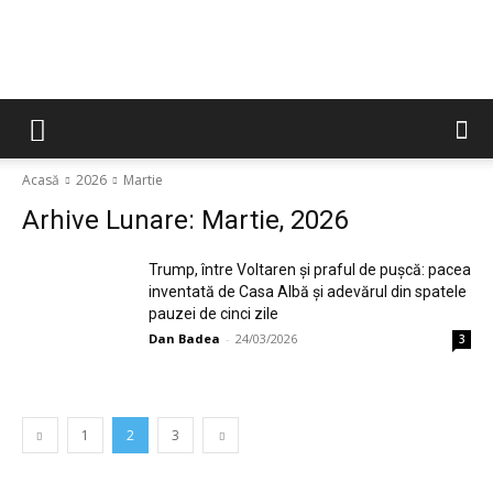
Acasă
2026
Martie
Arhive Lunare: Martie, 2026
Trump, între Voltaren și praful de pușcă: pacea
inventată de Casa Albă și adevărul din spatele
pauzei de cinci zile
Dan Badea
-
24/03/2026
3
1
2
3