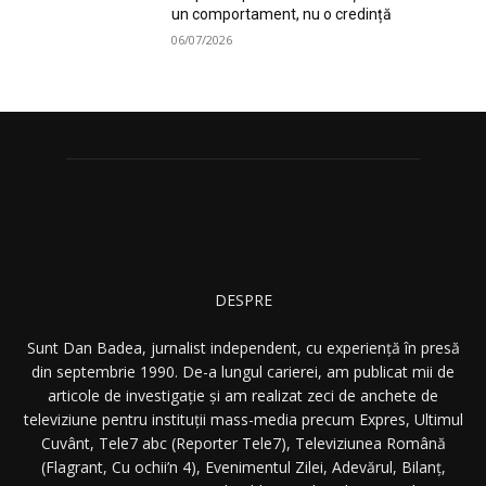
un comportament, nu o credință
06/07/2026
DESPRE
Sunt Dan Badea, jurnalist independent, cu experiență în presă
din septembrie 1990. De-a lungul carierei, am publicat mii de
articole de investigație și am realizat zeci de anchete de
televiziune pentru instituții mass-media precum Expres, Ultimul
Cuvânt, Tele7 abc (Reporter Tele7), Televiziunea Română
(Flagrant, Cu ochii’n 4), Evenimentul Zilei, Adevărul, Bilanț,