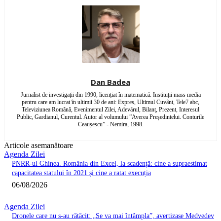
Dan Badea
Jurnalist de investigații din 1990, licențiat în matematică. Instituții mass media
pentru care am lucrat în ultimii 30 de ani: Expres, Ultimul Cuvânt, Tele7 abc,
Televiziunea Română, Evenimentul Zilei, Adevărul, Bilanț, Prezent, Interesul
Public, Gardianul, Curentul. Autor al volumului ”Averea Președintelui. Conturile
Ceaușescu” - Nemira, 1998.
Articole asemanătoare
Agenda Zilei
PNRR-ul Ghinea. România din Excel, la scadență: cine a supraestimat
capacitatea statului în 2021 și cine a ratat execuția
06/08/2026
Agenda Zilei
Dronele care nu s-au rătăcit: „Se va mai întâmpla”, avertizase Medvedev