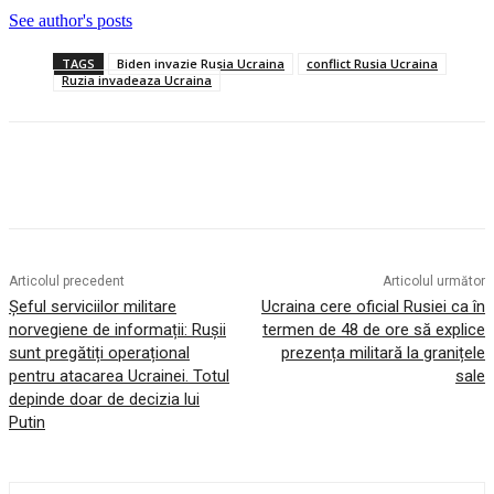
See author's posts
TAGS
Biden invazie Rusia Ucraina
conflict Rusia Ucraina
Ruzia invadeaza Ucraina
Articolul precedent
Articolul următor
Șeful serviciilor militare
Ucraina cere oficial Rusiei ca în
norvegiene de informații: Rușii
termen de 48 de ore să explice
sunt pregătiți operațional
prezența militară la granițele
pentru atacarea Ucrainei. Totul
sale
depinde doar de decizia lui
Putin