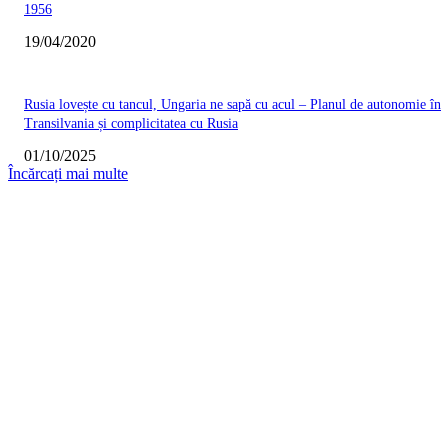
1956
19/04/2020
Rusia lovește cu tancul, Ungaria ne sapă cu acul – Planul de autonomie în
Transilvania și complicitatea cu Rusia
01/10/2025
Încărcați mai multe