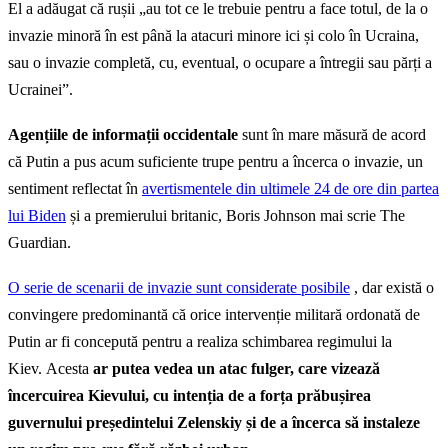
El a adăugat că rușii „au tot ce le trebuie pentru a face totul, de la o
invazie minoră în est până la atacuri minore ici și colo în Ucraina,
sau o invazie completă, cu, eventual, o ocupare a întregii sau părți a
Ucrainei”.
Agențiile de informații occidentale
sunt în mare măsură de acord
că Putin a pus acum suficiente trupe pentru a încerca o invazie, un
sentiment reflectat în
avertismentele din ultimele 24 de ore din partea
lui Biden
și a premierului britanic, Boris Johnson mai scrie The
Guardian.
O serie de scenarii de invazie sunt considerate posibile
, dar există o
convingere predominantă că orice intervenție militară ordonată de
Putin ar fi concepută pentru a realiza schimbarea regimului la
Kiev. Acesta
ar putea vedea un atac fulger, care vizează
încercuirea Kievului, cu intenția de a forța prăbușirea
guvernului președintelui Zelenskiy și de a încerca să instaleze