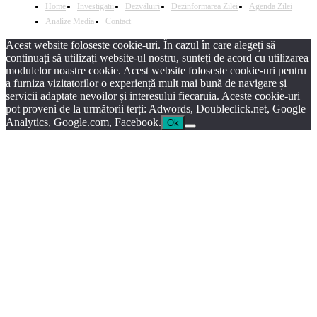
Home
Investigatii
Dezvăluiri
Dezinformarea Zilei
Agenda Zilei
Analize Media
Contact
Acest website foloseste cookie-uri. În cazul în care alegeți să
continuați să utilizați website-ul nostru, sunteți de acord cu utilizarea
modulelor noastre cookie. Acest website foloseste cookie-uri pentru
a furniza vizitatorilor o experiență mult mai bună de navigare și
servicii adaptate nevoilor și interesului fiecaruia. Aceste cookie-uri
pot proveni de la următorii terți: Adwords, Doubleclick.net, Google
Analytics, Google.com, Facebook.
Ok