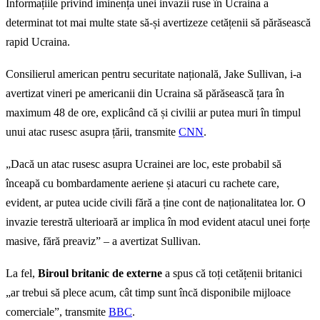
Informațiile privind iminența unei invazii ruse în Ucraina a
determinat tot mai multe state să-și avertizeze cetățenii să părăsească
rapid Ucraina.
Consilierul american pentru securitate națională, Jake Sullivan, i-a
avertizat vineri pe americanii din Ucraina să părăsească țara în
maximum 48 de ore, explicând că și civilii ar putea muri în timpul
unui atac rusesc asupra țării, transmite
CNN
.
„Dacă un atac rusesc asupra Ucrainei are loc, este probabil să
înceapă cu bombardamente aeriene și atacuri cu rachete care,
evident, ar putea ucide civili fără a ține cont de naționalitatea lor. O
invazie terestră ulterioară ar implica în mod evident atacul unei forțe
masive, fără preaviz” – a avertizat Sullivan.
La fel,
Biroul britanic de externe
a spus că toți cetățenii britanici
„ar trebui să plece acum, cât timp sunt încă disponibile mijloace
comerciale”, transmite
BBC
.