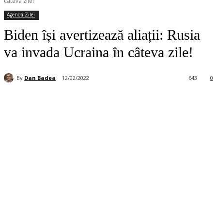
câteva zile!
Agenda Zilei
Biden își avertizează aliații: Rusia
va invada Ucraina în câteva zile!
By
Dan Badea
12/02/2022
643
0