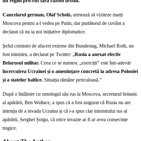
un regim pro-rus fără război urban.
Cancelarul german, Olaf Scholz,
urmează să viziteze marți
Moscova pentru a-l vedea pe Putin, dar purtătorul de cuvânt a
declarat că nu ia noi inițiative diplomatice.
Şeful comisiei de afaceri externe din Bundestag, Michael Roth, un
fost ministru, a declarat pe Twitter: „
Rusia a anexat efectiv
Belarusul militar.
Ceea ce se numesc „exerciții” este într-adevăr
încercuirea Ucrainei și o amenințare concretă la adresa Poloniei
și a statelor baltice.
Situația rămâne periculoasă.”
După o întâlnire cu omologul său rus la Moscova, secretarul britanic
al apărării, Ben Wallace, a spus că a fost asigurat că Rusia nu are
intenția de a invada Ucraina și că i-a spus clar ministrului rus al
apărării, Serghei Șoigu, că orice invazie ar fi ar avea consecințe
tragice.