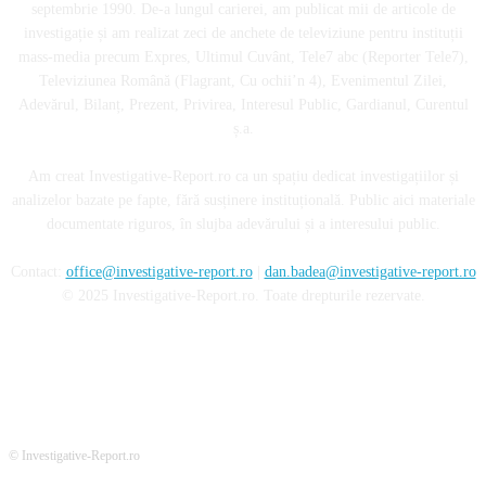
septembrie 1990. De-a lungul carierei, am publicat mii de articole de
investigație și am realizat zeci de anchete de televiziune pentru instituții
mass-media precum Expres, Ultimul Cuvânt, Tele7 abc (Reporter Tele7),
Televiziunea Română (Flagrant, Cu ochii’n 4), Evenimentul Zilei,
Adevărul, Bilanț, Prezent, Privirea, Interesul Public, Gardianul, Curentul
ș.a.
Am creat Investigative-Report.ro ca un spațiu dedicat investigațiilor și
analizelor bazate pe fapte, fără susținere instituțională. Public aici materiale
documentate riguros, în slujba adevărului și a interesului public.
Contact:
office@investigative-report.ro
|
dan.badea@investigative-report.ro
© 2025 Investigative-Report.ro. Toate drepturile rezervate.
© Investigative-Report.ro