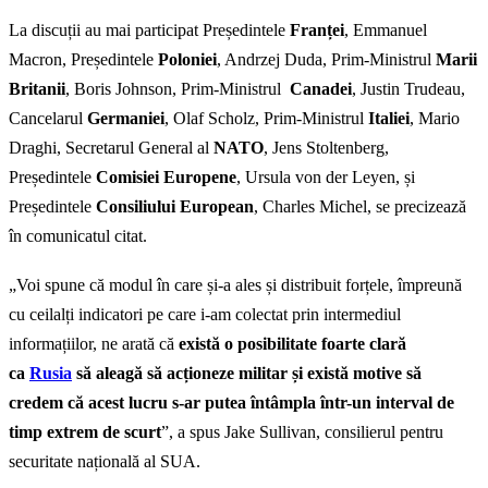
La discuții au mai participat Președintele
Franței
, Emmanuel
Macron, Președintele
Poloniei
, Andrzej Duda, Prim-Ministrul
Marii
Britanii
, Boris Johnson, Prim-Ministrul
Canadei
, Justin Trudeau,
Cancelarul
Germaniei
, Olaf Scholz, Prim-Ministrul
Italiei
, Mario
Draghi, Secretarul General al
NATO
, Jens Stoltenberg,
Președintele
Comisiei Europene
, Ursula von der Leyen, și
Președintele
Consiliului European
, Charles Michel, se precizează
în comunicatul citat.
„Voi spune că modul în care și-a ales și distribuit forțele, împreună
cu ceilalți indicatori pe care i-am colectat prin intermediul
informațiilor, ne arată că
există o posibilitate foarte clară
ca
Rusia
să aleagă să acționeze militar și există motive să
credem că acest lucru s-ar putea întâmpla într-un interval de
timp extrem de scurt
”, a spus Jake Sullivan, consilierul pentru
securitate națională al SUA.