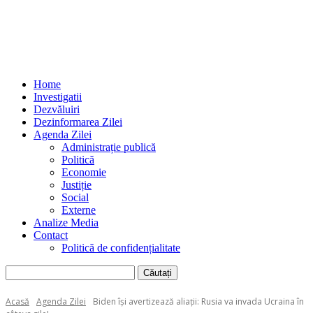
Home
Investigatii
Dezvăluiri
Dezinformarea Zilei
Agenda Zilei
Administrație publică
Politică
Economie
Justiție
Social
Externe
Analize Media
Contact
Politică de confidențialitate
Acasă
Agenda Zilei
Biden își avertizează aliații: Rusia va invada Ucraina în