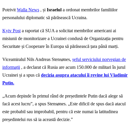
Potrivit
Walla News
, și
Israelul
a ordonat membrilor familiilor
personalului diplomatic să părăsească Ucraina.
Kyiv Post
a raportat că SUA a solicitat membrilor americani ai
misiunii de monitorizare a Ucrainei condusă de Organizația pentru
Securitate și Cooperare în Europa să părăsească țara până marți.
Viceamiralul Nils Andreas Stensønes,
șeful serviciului norvegian de
informații
, a declarat că Rusia are acum 150.000 de militari în jurul
Ucrainei și a spus că
decizia asupra atacului îi revine lui Vladimir
Putin.
„Acum depinde în primul rând de președintele Putin dacă alege să
facă acest lucru”, a spus Stensønes. „Este dificil de spus dacă atacul
este probabil sau improbabil, pentru că este numai la latitudinea
președintelui rus să ia această decizie.”