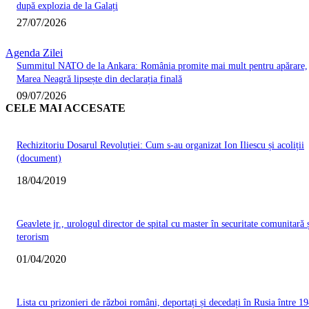
după explozia de la Galați
27/07/2026
Agenda Zilei
Summitul NATO de la Ankara: România promite mai mult pentru apărare,
Marea Neagră lipsește din declarația finală
09/07/2026
CELE MAI ACCESATE
Rechizitoriu Dosarul Revoluției: Cum s-au organizat Ion Iliescu și acoliții
(document)
18/04/2019
Geavlete jr., urologul director de spital cu master în securitate comunitară 
terorism
01/04/2020
Lista cu prizonieri de război români, deportați și decedați în Rusia între 19