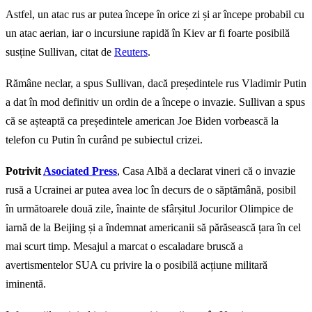
Astfel, un atac rus ar putea începe în orice zi și ar începe probabil cu
un atac aerian, iar o incursiune rapidă în Kiev ar fi foarte posibilă
susține Sullivan, citat de
Reuters
.
Rămâne neclar, a spus Sullivan, dacă președintele rus Vladimir Putin
a dat în mod definitiv un ordin de a începe o invazie. Sullivan a spus
că se așteaptă ca președintele american Joe Biden vorbească la
telefon cu Putin în curând pe subiectul crizei.
Potrivit
Asociated Press
, Casa Albă a declarat vineri că o invazie
rusă a Ucrainei ar putea avea loc în decurs de o săptămână, posibil
în următoarele două zile, înainte de sfârșitul Jocurilor Olimpice de
iarnă de la Beijing și a îndemnat americanii să părăsească țara în cel
mai scurt timp. Mesajul a marcat o escaladare bruscă a
avertismentelor SUA cu privire la o posibilă acțiune militară
iminentă.