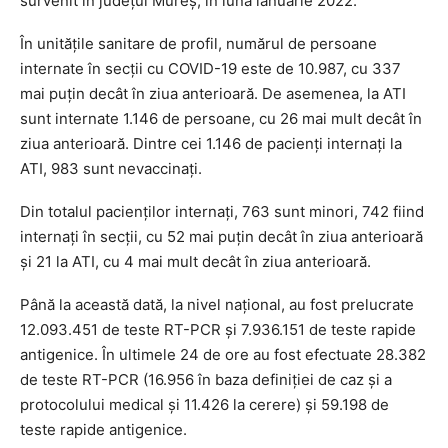
survenit în judeţul Mureş, în luna ianuarie 2022.
În unităţile sanitare de profil, numărul de persoane
internate în secţii cu COVID-19 este de 10.987, cu 337
mai puţin decât în ziua anterioară. De asemenea, la ATI
sunt internate 1.146 de persoane, cu 26 mai mult decât în
ziua anterioară. Dintre cei 1.146 de pacienţi internaţi la
ATI, 983 sunt nevaccinaţi.
Din totalul pacienţilor internaţi, 763 sunt minori, 742 fiind
internaţi în secţii, cu 52 mai puţin decât în ziua anterioară
şi 21 la ATI, cu 4 mai mult decât în ziua anterioară.
Până la această dată, la nivel naţional, au fost prelucrate
12.093.451 de teste RT-PCR şi 7.936.151 de teste rapide
antigenice. În ultimele 24 de ore au fost efectuate 28.382
de teste RT-PCR (16.956 în baza definiţiei de caz şi a
protocolului medical şi 11.426 la cerere) şi 59.198 de
teste rapide antigenice.