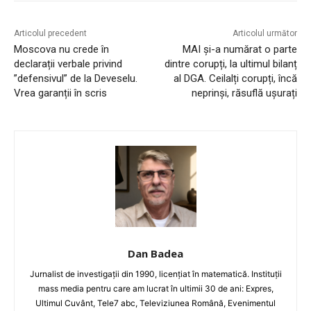
Articolul precedent
Articolul următor
Moscova nu crede în
MAI și-a numărat o parte
declarații verbale privind
dintre corupți, la ultimul bilanț
”defensivul” de la Deveselu.
al DGA. Ceilalți corupți, încă
Vrea garanții în scris
neprinși, răsuflă ușurați
Dan Badea
Jurnalist de investigații din 1990, licențiat în matematică. Instituții
mass media pentru care am lucrat în ultimii 30 de ani: Expres,
Ultimul Cuvânt, Tele7 abc, Televiziunea Română, Evenimentul