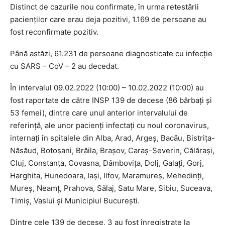
Distinct de cazurile nou confirmate, în urma retestării
pacienţilor care erau deja pozitivi, 1.169 de persoane au
fost reconfirmate pozitiv.
Până astăzi, 61.231 de persoane diagnosticate cu infecţie
cu SARS – CoV – 2 au decedat.
În intervalul 09.02.2022 (10:00) – 10.02.2022 (10:00) au
fost raportate de către INSP 139 de decese (86 bărbaţi şi
53 femei), dintre care unul anterior intervalului de
referinţă, ale unor pacienţi infectaţi cu noul coronavirus,
internaţi în spitalele din Alba, Arad, Argeş, Bacău, Bistriţa-
Năsăud, Botoşani, Brăila, Braşov, Caraş-Severin, Călăraşi,
Cluj, Constanţa, Covasna, Dâmboviţa, Dolj, Galaţi, Gorj,
Harghita, Hunedoara, Iaşi, Ilfov, Maramureş, Mehedinţi,
Mureş, Neamţ, Prahova, Sălaj, Satu Mare, Sibiu, Suceava,
Timiş, Vaslui şi Municipiul Bucureşti.
Dintre cele 139 de decese, 3 au fost înregistrate la