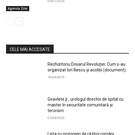
05/07/2026
Agenda Zilei
CELE MAI ACCESATE
Rechizitoriu Dosarul Revoluției: Cum s-au
organizat Ion Iliescu și acoliții (document)
18/04/2019
Geavlete jr., urologul director de spital cu
master în securitate comunitară și
terorism
01/04/2020
Lista cu prizonieri de război români,