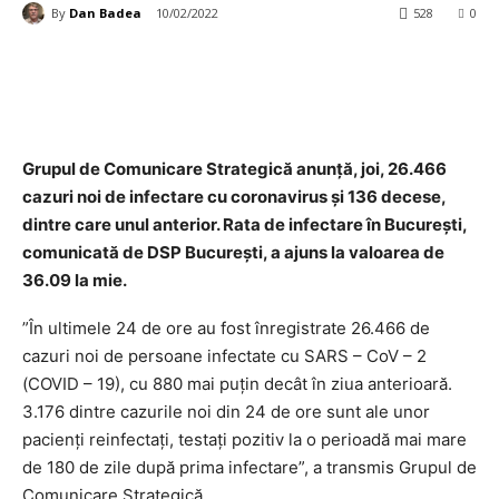
By
Dan Badea
10/02/2022
528
0
Grupul de Comunicare Strategică anunţă, joi, 26.466
cazuri noi de infectare cu coronavirus şi 136 decese,
dintre care unul anterior.
Rata de infectare în Bucureşti,
comunicată de DSP Bucureşti, a ajuns la valoarea de
36.09 la mie.
”În ultimele 24 de ore au fost înregistrate 26.466 de
cazuri noi de persoane infectate cu SARS – CoV – 2
(COVID – 19), cu 880 mai puţin decât în ziua anterioară.
3.176 dintre cazurile noi din 24 de ore sunt ale unor
pacienţi reinfectaţi, testaţi pozitiv la o perioadă mai mare
de 180 de zile după prima infectare”, a transmis Grupul de
Comunicare Strategică.