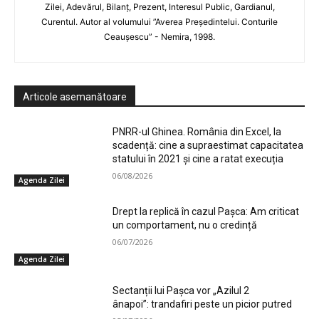
Zilei, Adevărul, Bilanț, Prezent, Interesul Public, Gardianul,
Curentul. Autor al volumului ”Averea Președintelui. Conturile
Ceaușescu” - Nemira, 1998.
Articole asemanătoare
PNRR-ul Ghinea. România din Excel, la
scadență: cine a supraestimat capacitatea
statului în 2021 și cine a ratat execuția
06/08/2026
Agenda Zilei
Drept la replică în cazul Pașca: Am criticat
un comportament, nu o credință
06/07/2026
Agenda Zilei
Sectanții lui Pașca vor „Azilul 2
ânapoi”: trandafiri peste un picior putred