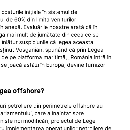
osturile iniţiale în sistemul de
ul de 60% din limita veniturilor
 anexă. Evaluările noastre arată că în
gă mai mult de jumătate din ceea ce se
ă înlătur suspiciunile că legea aceasta
usţinut Vosganian, spunând că prin Legea
 de pe platforma maritimă, „România intră în
e se joacă astăzi în Europa, devine furnizor
egea offshore?
duri petroliere din perimetrele offshore au
arlamentului, care a înaintat spre
 niște noi modificări, proiectul de Lege
ru implementarea operaţiunilor petroliere de