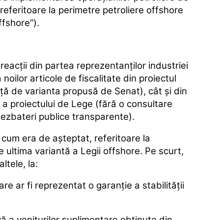
e referitoare la perimetre petroliere offshore
fshore”).
eacţii din partea reprezentanţilor industriei
noilor articole de fiscalitate din proiectul
ță de varianta propusă de Senat), cât şi din
a proiectului de Lege (fără o consultare
dezbateri publice transparente).
 cum era de aşteptat, referitoare la
e ultima variantă a Legii offshore. Pe scurt,
ltele, la:
are ar fi reprezentat o garanție a stabilității
ă a veniturilor suplimentare obţinute din