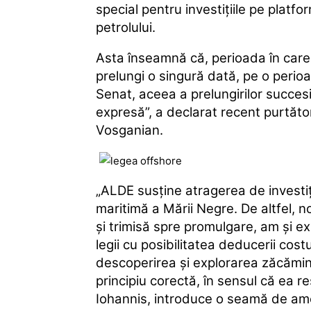
special pentru investiţiile pe platf
petrolului.
Asta înseamnă că, perioada în care 
prelungi o singură dată, pe o perioa
Senat, aceea a prelungirilor succes
expresă”, a declarat recent purtăto
Vosganian.
„ALDE susţine atragerea de investiţ
maritimă a Mării Negre. De altfel, n
şi trimisă spre promulgare, am şi 
legii cu posibilitatea deducerii cos
descoperirea şi explorarea zăcămint
principiu corectă, în sensul că ea r
Iohannis, introduce o seamă de am