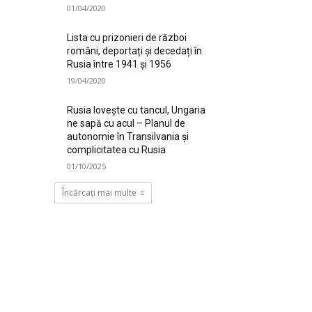
01/04/2020
Lista cu prizonieri de război
români, deportați și decedați în
Rusia între 1941 și 1956
19/04/2020
Rusia lovește cu tancul, Ungaria
ne sapă cu acul – Planul de
autonomie în Transilvania și
complicitatea cu Rusia
01/10/2025
Încărcați mai multe