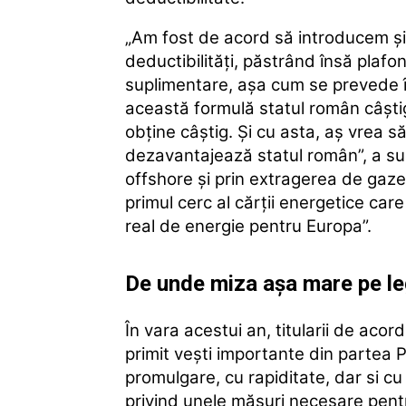
„Am fost de acord să introducem şi c
deductibilităţi, păstrând însă plafon
suplimentare, aşa cum se prevede în
această formulă statul român câşti
obţine câştig. Şi cu asta, aş vrea s
dezavantajează statul român”, a s
offshore şi prin extragerea de gaze
primul cerc al cărţii energetice car
real de energie pentru Europa”.
De unde miza așa mare pe l
În vara acestui an, titularii de acor
primit veşti importante din partea P
promulgare, cu rapiditate, dar si cu
privind unele măsuri necesare pent