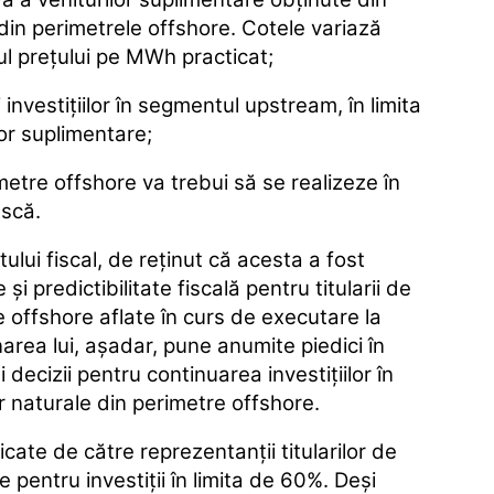
din perimetrele offshore. Cotele variază
lul preţului pe MWh practicat;
investiţiilor în segmentul upstream, în limita
or suplimentare;
etre offshore va trebui să se realizeze în
scă.
ului fiscal, de reţinut că acesta a fost
i predictibilitate fiscală pentru titularii de
e offshore aflate în curs de executare la
inarea lui, aşadar, pune anumite piedici în
 decizii pentru continuarea investiţiilor în
r naturale din perimetre offshore.
cate de către reprezentanții titularilor de
 pentru investiții în limita de 60%. Deși