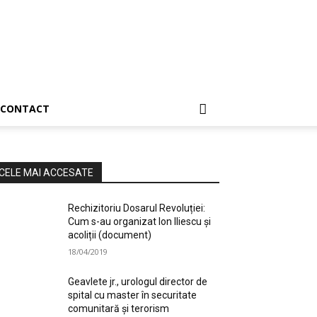
CONTACT
CELE MAI ACCESATE
Rechizitoriu Dosarul Revoluției:
Cum s-au organizat Ion Iliescu și
acoliții (document)
18/04/2019
Geavlete jr., urologul director de
spital cu master în securitate
comunitară și terorism