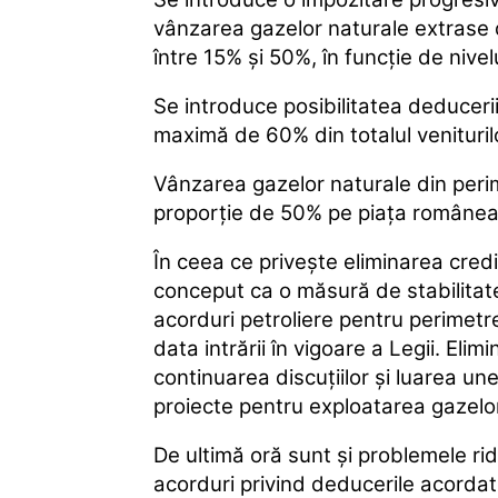
vânzarea gazelor naturale extrase 
între 15% și 50%, în funcţie de nive
Se introduce posibilitatea deducerii 
maximă de 60% din totalul venituril
Vânzarea gazelor naturale din perim
proporţie de 50% pe piața românea
În ceea ce priveşte eliminarea credit
conceput ca o măsură de stabilitate ş
acorduri petroliere pentru perimetr
data intrării în vigoare a Legii. Elim
continuarea discuţiilor şi luarea unei
proiecte pentru exploatarea gazelo
De ultimă oră sunt și problemele ridi
acorduri privind deducerile acordate