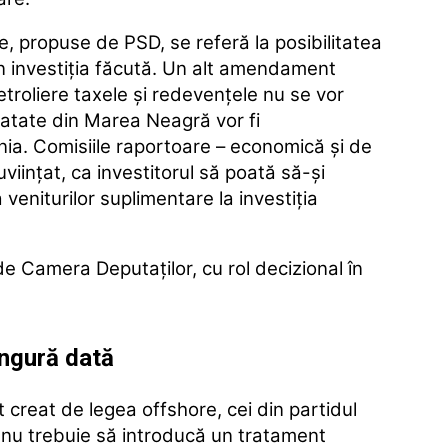
 propuse de PSD, se referă la posibilitatea
din investiţia făcută. Un alt amendament
troliere taxele şi redevenţele nu se vor
oatate din Marea Neagră vor fi
ia. Comisiile raportoare – economică şi de
cuviinţat, ca investitorul să poată să-şi
niturilor suplimentare la investiţia
e Camera Deputaţilor, cu rol decizional în
ingură dată
t creat de legea offshore, cei din partidul
nu trebuie să introducă un tratament