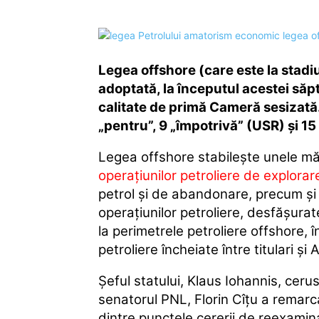
Legea offshore (care este la stadiu
adoptată, la începutul acestei să
calitate de primă Cameră sesizată. 
„pentru”, 9 „împotrivă” (USR) şi 15
Legea offshore stabileşte unele m
operaţiunilor petroliere de explorar
petrol şi de abandonare, precum şi a
operaţiunilor petroliere, desfăşurate
la perimetrele petroliere offshore, 
petroliere încheiate între titulari ş
Șeful statului, Klaus Iohannis, ceru
senatorul PNL, Florin Cîţu a remarca
dintre punctele cererii de reexamin