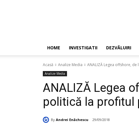
HOME
INVESTIGATII
DEZVĂLUIRI
Acasă
Analize Media
ANALIZĂ Legea offshore, de la 
Analize Media
ANALIZĂ Legea off
politică la profitul 
By
Andrei Enăchescu
29/09/2018
Acțiune