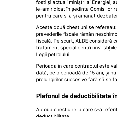
foşti şi actuali miniştri ai Energiei
le-am ridicat în şedinţa Comisiilor r
pentru care s-a şi amânat dezbater
Aceste două chestiuni se refereau: u
prevederile fiscale rămân neschimba
fiscală. Pe scurt, ALDE consideră c
tratament special pentru investiţii
Legii petrolului.
Perioada în care contractul este va
dată, pe o perioadă de 15 ani, şi n
prelungirilor succesive fără să se 
Plafonul de deductibilitate 
A doua chestiune la care s-a referi
deductibilitate.