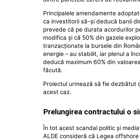
Principalele amendamente adoptate,
ca investitorii să-şi deducă banii 
prevede că pe durata acordurilor pe
modifica şi că 50% din gazele expl
tranzacţionate la bursele din Român
energie – au stabilit, iar plenul a în
deducă maximum 60% din valoarea ve
făcută.
Proiectul urmează să fie dezbătut d
acest caz.
Prelungirea contractului o s
În tot acest scandal politic și media
ALDE consideră că Legea offshore 