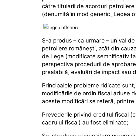
către titularii de acorduri petrolier
(denumită în mod generic „Legea of
S-a produs – ca urmare – un val de r
petroliere româneşti, atât din cauza 
de Lege (modificate semnificativ fa
perspectiva procedurii de aprobare 
prealabilă, evaluări de impact sau 
Principalele probleme ridicate sunt,
modificările de ordin fiscal aduse d
aceste modificări se referă, printre a
Prevederile privind creditul fiscal (c
cadrului fiscal) au fost eliminate;
Se introduce o impozitare progresiv