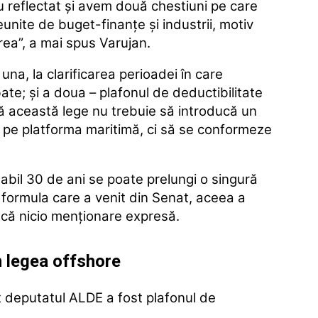
, au reflectat şi avem două chestiuni pe care
eunite de buget-finanţe şi industrii, motiv
ea”, a mai spus Varujan.
na, la clarificarea perioadei în care
te; şi a doua – plafonul de deductibilitate
ă această lege nu trebuie să introducă un
le pe platforma maritimă, ci să se conformeze
labil 30 de ani se poate prelungi o singură
u formula care a venit din Senat, aceea a
facă nicio menţionare expresă.
în legea offshore
t deputatul ALDE a fost plafonul de