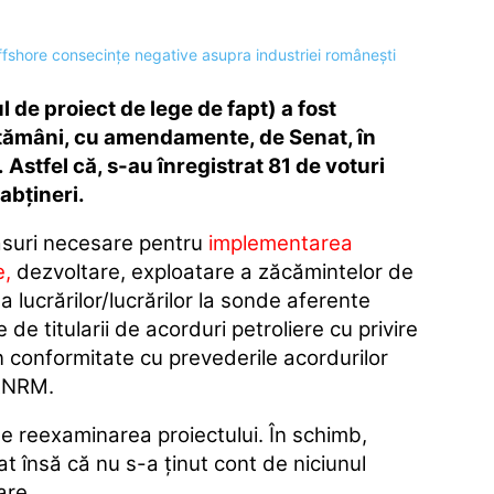
l de proiect de lege de fapt) a fost
ptămâni, cu amendamente, de Senat, în
Astfel că, s-au înregistrat 81 de voturi
 abţineri.
ăsuri necesare pentru
implementarea
e,
dezvoltare, exploatare a zăcămintelor de
 lucrărilor/lucrărilor la sonde aferente
 de titularii de acorduri petroliere cu privire
în conformitate cu prevederile acordurilor
i ANRM.
se reexaminarea proiectului. În schimb,
t însă că nu s-a ţinut cont de niciunul
are.