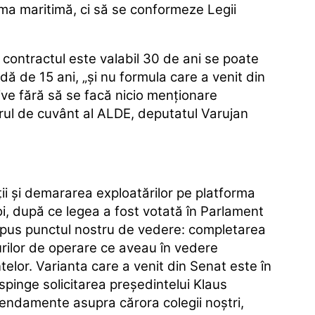
orma maritimă, ci să se conformeze Legii
contractul este valabil 30 de ani se poate
dă de 15 ani, „şi nu formula care a venit din
ive fără să se facă nicio menţionare
rul de cuvânt al ALDE, deputatul Varujan
ii şi demararea exploatărilor pe platforma
oi, după ce legea a fost votată în Parlament
expus punctul nostru de vedere: completarea
turilor de operare ce aveau în vedere
elor. Varianta care a venit din Senat este în
espinge solicitarea preşedintelui Klaus
endamente asupra cărora colegii noştri,