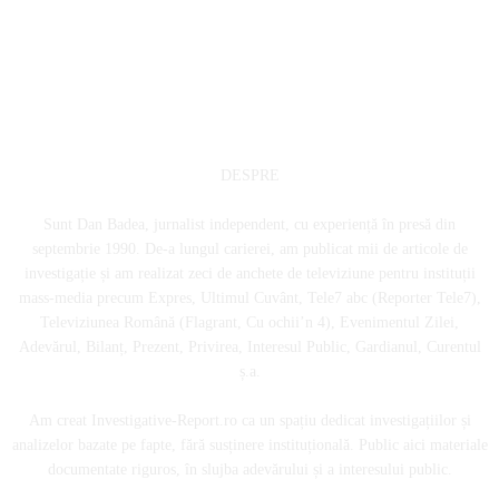
DESPRE
Sunt Dan Badea, jurnalist independent, cu experiență în presă din
septembrie 1990. De-a lungul carierei, am publicat mii de articole de
investigație și am realizat zeci de anchete de televiziune pentru instituții
mass-media precum Expres, Ultimul Cuvânt, Tele7 abc (Reporter Tele7),
Televiziunea Română (Flagrant, Cu ochii’n 4), Evenimentul Zilei,
Adevărul, Bilanț, Prezent, Privirea, Interesul Public, Gardianul, Curentul
ș.a.
Am creat Investigative-Report.ro ca un spațiu dedicat investigațiilor și
analizelor bazate pe fapte, fără susținere instituțională. Public aici materiale
documentate riguros, în slujba adevărului și a interesului public.