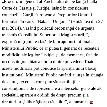
„Procurorul general al Parchetului de pe lângă Înalta
Curte de Casaţie şi Justiţie, luând în considerare
concluziile Curţii Europene a Drepturilor Omului
formulate în cauza ‘Baka c. Ungariei’ (Hotărârea din 27
mai 2014), văzând proiectul ordonanţei de urgenţă
transmis Consiliului Superior al Magistraturii, îşi
exprimă îngrijorarea faţă de blocajul instituţional al
Ministerului Public, ce ar putea fi generat de recentele
modificări ale legilor Justiţiei şi, de asemenea, faţă de
neconstituţionalitatea unora dintre prevederi. Toate
aceste modificări pot conduce la apariţia unui blocaj
instituţional, Ministerul Public putând ajunge în situaţia
de a nu-şi exercita corespunzător atribuţiile
constituţionale de reprezentare a intereselor generale ale
societăţii, apărare a ordinii de drept, precum şi a
drepturilor şi libertăţilor cetăţenilor”, a transmis
pe