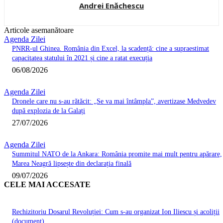
Andrei Enăchescu
Articole asemanătoare
Agenda Zilei
PNRR-ul Ghinea. România din Excel, la scadență: cine a supraestimat
capacitatea statului în 2021 și cine a ratat execuția
06/08/2026
Agenda Zilei
Dronele care nu s-au rătăcit: „Se va mai întâmpla”, avertizase Medvedev
după explozia de la Galați
27/07/2026
Agenda Zilei
Summitul NATO de la Ankara: România promite mai mult pentru apărare,
Marea Neagră lipsește din declarația finală
09/07/2026
CELE MAI ACCESATE
Rechizitoriu Dosarul Revoluției: Cum s-au organizat Ion Iliescu și acoliții
(document)