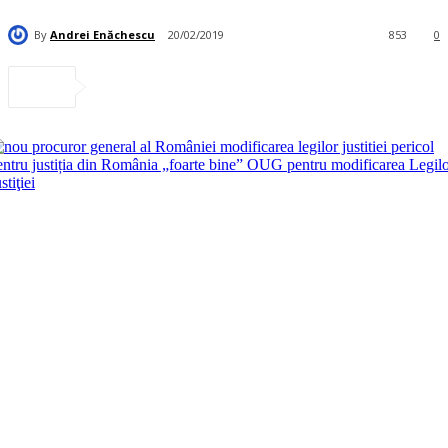
By
Andrei Enăchescu
20/02/2019
853
0