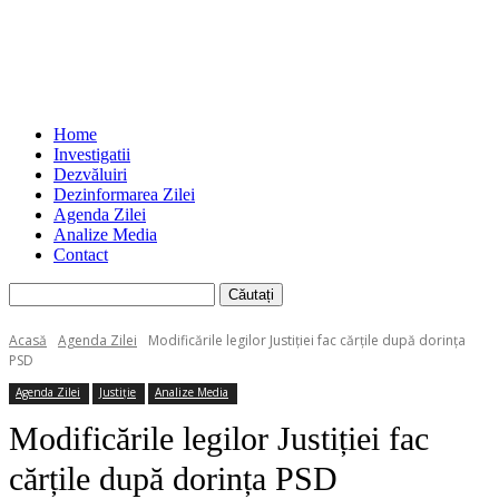
Home
Investigatii
Dezvăluiri
Dezinformarea Zilei
Agenda Zilei
Analize Media
Contact
Acasă
Agenda Zilei
Modificările legilor Justiției fac cărțile după dorința
PSD
Agenda Zilei
Justiție
Analize Media
Modificările legilor Justiției fac
cărțile după dorința PSD