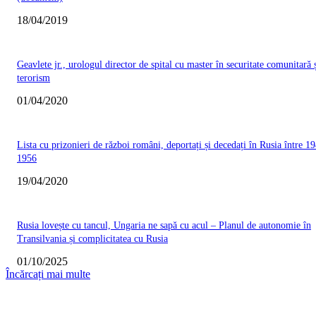
18/04/2019
Geavlete jr., urologul director de spital cu master în securitate comunitară 
terorism
01/04/2020
Lista cu prizonieri de război români, deportați și decedați în Rusia între 19
1956
19/04/2020
Rusia lovește cu tancul, Ungaria ne sapă cu acul – Planul de autonomie în
Transilvania și complicitatea cu Rusia
01/10/2025
Încărcați mai multe