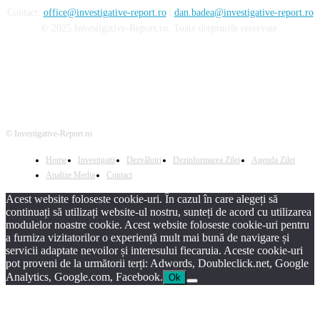
Contact:
office@investigative-report.ro
|
dan.badea@investigative-report.ro
© 2025 Investigative-Report.ro. Toate drepturile rezervate.
© Investigative-Report.ro
Home
Investigatii
Dezvăluiri
Dezinformarea Zilei
Agenda Zilei
Analize Media
Contact
Acest website foloseste cookie-uri. În cazul în care alegeți să
continuați să utilizați website-ul nostru, sunteți de acord cu utilizarea
modulelor noastre cookie. Acest website foloseste cookie-uri pentru
a furniza vizitatorilor o experiență mult mai bună de navigare și
servicii adaptate nevoilor și interesului fiecaruia. Aceste cookie-uri
pot proveni de la următorii terți: Adwords, Doubleclick.net, Google
Analytics, Google.com, Facebook.
Ok