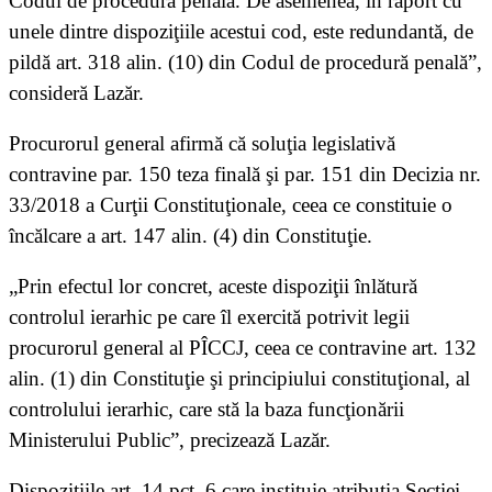
Codul de procedură penală. De asemenea, în raport cu
unele dintre dispoziţiile acestui cod, este redundantă, de
pildă art. 318 alin. (10) din Codul de procedură penală”,
consideră Lazăr.
Procurorul general afirmă că soluţia legislativă
contravine par. 150 teza finală şi par. 151 din Decizia nr.
33/2018 a Curţii Constituţionale, ceea ce constituie o
încălcare a art. 147 alin. (4) din Constituţie.
„Prin efectul lor concret, aceste dispoziţii înlătură
controlul ierarhic pe care îl exercită potrivit legii
procurorul general al PÎCCJ, ceea ce contravine art. 132
alin. (1) din Constituţie şi principiului constituţional, al
controlului ierarhic, care stă la baza funcţionării
Ministerului Public”, precizează Lazăr.
Dispoziţiile art. 14 pct. 6 care instituie atribuţia Secţiei