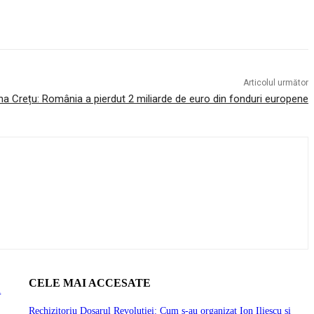
Articolul următor
na Crețu: România a pierdut 2 miliarde de euro din fonduri europene
CELE MAI ACCESATE
ă
Rechizitoriu Dosarul Revoluției: Cum s-au organizat Ion Iliescu și