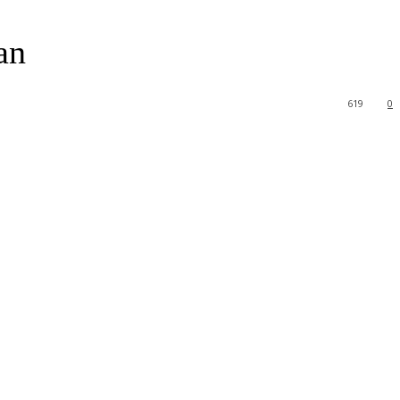
an
619
0