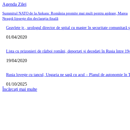
Agenda Zilei
Summitul NATO de la Ankara: România promite mai mult pentru apărare, Marea
Neagră lipsește din declarația finală
Geavlete jr., urologul director de spital cu master în securitate comunitară ș
01/04/2020
Lista cu prizonieri de război români, deportați și decedați în Rusia între 19
19/04/2020
Rusia lovește cu tancul, Ungaria ne sapă cu acul – Planul de autonomie în T
01/10/2025
Încărcați mai multe