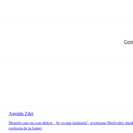
Cori
Agenda Zilei
a
Dronele care nu s-au rătăcit: „Se va mai întâmpla”, avertizase Medvedev dup
explozia de la Galați