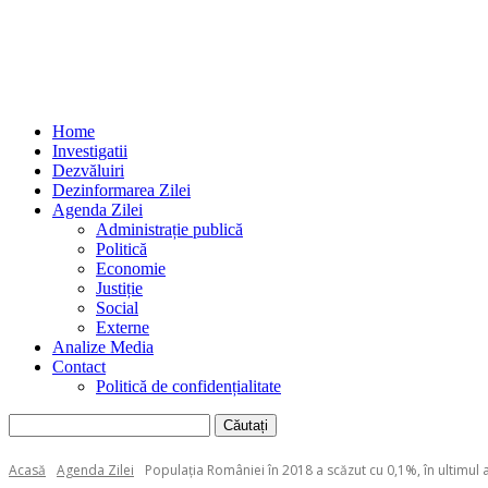
Home
Investigatii
Dezvăluiri
Dezinformarea Zilei
Agenda Zilei
Administrație publică
Politică
Economie
Justiție
Social
Externe
Analize Media
Contact
Politică de confidențialitate
Acasă
Agenda Zilei
Populația României în 2018 a scăzut cu 0,1%, în ultimul 