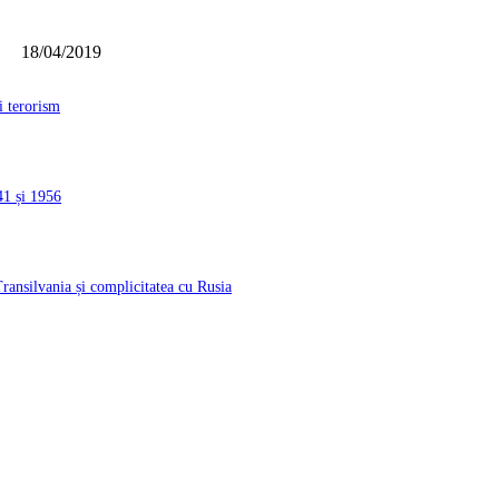
18/04/2019
i terorism
41 și 1956
ransilvania și complicitatea cu Rusia