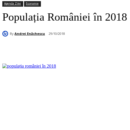
Agenda Zilei
Economie
Populația României în 2018 
By
Andrei Enăchescu
29/10/2018
Acțiune