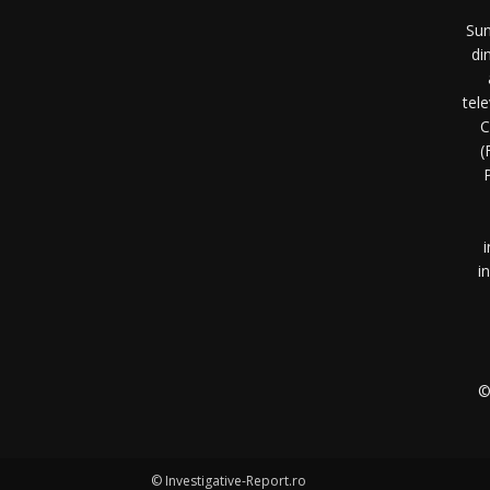
Sun
di
tel
C
(
P
i
i
©
© Investigative-Report.ro