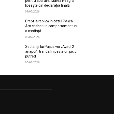
pentru apărare, Marea Neagră
lipsește din declarația finală
09/07/2026
Drept la replică în cazul Pașca:
Am criticat un comportament, nu
o credință
06/07/2026
Sectanții lui Pașca vor „Azilul 2
ânapoi”: trandafiri peste un picior
putred
05/07/2026