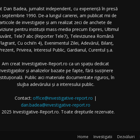
t Dan Badea, jurnalist independent, cu experiență în presă
n septembrie 1990. De-a lungul carierei, am publicat mii de
articole de investigație și am realizat zeci de anchete de
eviziune pentru instituții mass-media precum Expres, Ultimul
uvânt, Tele7 abc (Reporter Tele7), Televiziunea Română
Flagrant, Cu ochii’n 4), Evenimentul Zilei, Adevărul, Bilanț,
rezent, Privirea, Interesul Public, Gardianul, Curentul ș.a.
Am creat Investigative-Report.ro ca un spațiu dedicat
nvestigațiilor și analizelor bazate pe fapte, fără susținere
nstituțională. Public aici materiale documentate riguros, în
slujba adevărului și a interesului public.
Contact:
office@investigative-report.ro
|
dan.badea@investigative-report.ro
 2025 Investigative-Report.ro. Toate drepturile rezervate.
Home
Investigatii
Dezvăluiri