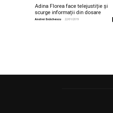
Adina Florea face telejustiție și
scurge informații din dosare
Andrei Enăchescu
-
22/01/2019