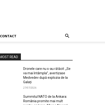
CONTACT
MOST READ
Dronele care nu s-au rătăcit: „Se
va mai întâmpla”, avertizase
Medvedev după explozia de la
Galați
27/07/2026
Summitul NATO de la Ankara:
România promite mai mult