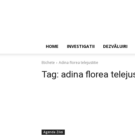
HOME
INVESTIGATII
DEZVĂLUIRI
Etichete
Adina florea telejustitie
Tag:
adina florea telejus
Agenda Zilei