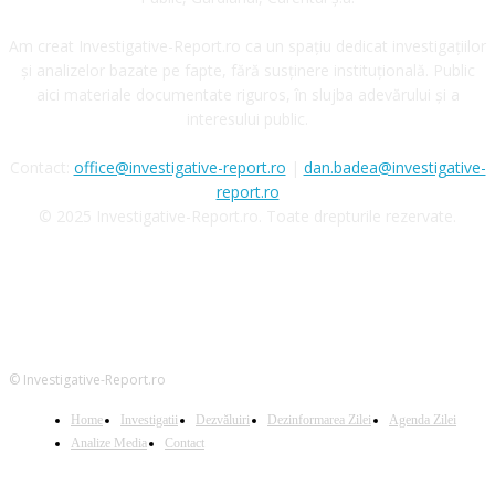
Am creat Investigative-Report.ro ca un spațiu dedicat investigațiilor
și analizelor bazate pe fapte, fără susținere instituțională. Public
aici materiale documentate riguros, în slujba adevărului și a
interesului public.
Contact:
office@investigative-report.ro
|
dan.badea@investigative-
report.ro
© 2025 Investigative-Report.ro. Toate drepturile rezervate.
© Investigative-Report.ro
Home
Investigatii
Dezvăluiri
Dezinformarea Zilei
Agenda Zilei
Analize Media
Contact