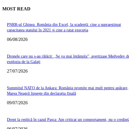
MOST READ
PNRR-ul Ghinea. România din Excel, la scadență: cine a supraestimat
capacitatea statului în 2021 și cine a ratat execuția
06/08/2026
Dronele care nu s-au rătăcit: „Se va mai întâmpla”, avertizase Medvedev d
explozia de la Galați
27/07/2026
Summitul NATO de la Ankara: România promite mai mult pentru apărare,
Marea Neagră lipsește din declarația finală
09/07/2026
Drept la replică în cazul Pașca: Am criticat un comportament, nu o credinț
06/07/2026