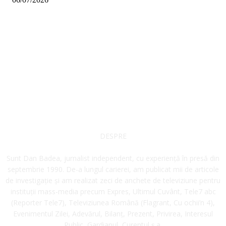
DESPRE
Sunt Dan Badea, jurnalist independent, cu experiență în presă din
septembrie 1990. De-a lungul carierei, am publicat mii de articole
de investigație și am realizat zeci de anchete de televiziune pentru
instituții mass-media precum Expres, Ultimul Cuvânt, Tele7 abc
(Reporter Tele7), Televiziunea Română (Flagrant, Cu ochii’n 4),
Evenimentul Zilei, Adevărul, Bilanț, Prezent, Privirea, Interesul
Public, Gardianul, Curentul ș.a.