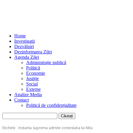
Home
Investigatii
Dezvăluiri
Dezinformarea Zilei
Agenda Zilei
Administrație publică
Politică
Economie
Justiție
Social
Externe
Analize Media
Contact
Politică de confidențialitate
Etichete
Instanta suprema admite contestatia lui NIta