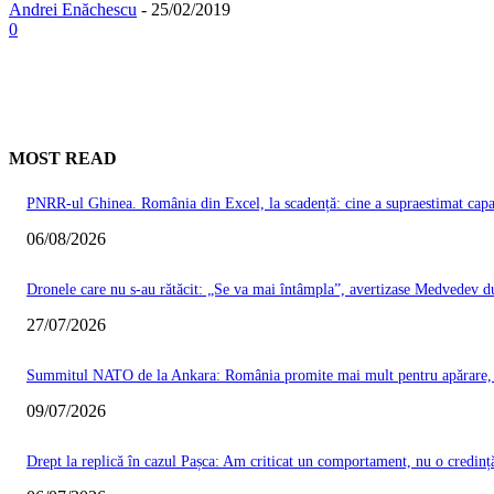
Andrei Enăchescu
-
25/02/2019
0
MOST READ
PNRR-ul Ghinea. România din Excel, la scadență: cine a supraestimat capacit
06/08/2026
Dronele care nu s-au rătăcit: „Se va mai întâmpla”, avertizase Medvedev du
27/07/2026
Summitul NATO de la Ankara: România promite mai mult pentru apărare, Ma
09/07/2026
Drept la replică în cazul Pașca: Am criticat un comportament, nu o credinț