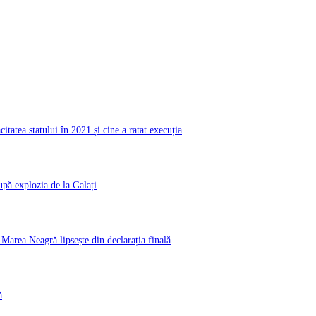
atea statului în 2021 și cine a ratat execuția
pă explozia de la Galați
rea Neagră lipsește din declarația finală
ă