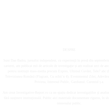
DESPRE
Sunt Dan Badea, jurnalist independent, cu experiență în presă din septembri
carierei, am publicat mii de articole de investigație și am realizat zeci de an
pentru instituții mass-media precum Expres, Ultimul Cuvânt, Tele7 abc (
Televiziunea Română (Flagrant, Cu ochii’n 4), Evenimentul Zilei, Adevărul
Privirea, Interesul Public, Gardianul, Curentul ș.a.
Am creat Investigative-Report.ro ca un spațiu dedicat investigațiilor și analiz
fără susținere instituțională. Public aici materiale documentate riguros, în sl
interesului public.