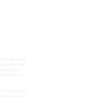
e 1990. De-a lungul
chete de televiziune
Reporter Tele7),
, Bilanț, Prezent,
elor bazate pe fapte,
ujba adevărului și a