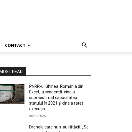
CONTACT
MOST READ
PNRR-ul Ghinea. România din
Excel, la scadență: cine a
supraestimat capacitatea
statului în 2021 și cine a ratat
execuția
06/08/2026
Dronele care nu s-au rătăcit: „Se