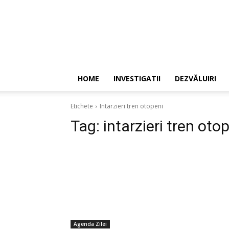
HOME
INVESTIGATII
DEZVĂLUIRI
Etichete
Intarzieri tren otopeni
Tag:
intarzieri tren oto
Agenda Zilei