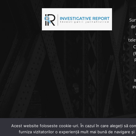
Sun
di
tel
C
(
P
i
i
©
Acest website foloseste cookie-uri. În cazul în care alegeți să con
furniza vizitatorilor o experiență mult mai bună de navigare și