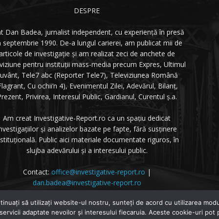
DESPRE
t Dan Badea, jurnalist independent, cu experiență în presă
n septembrie 1990. De-a lungul carierei, am publicat mii de
articole de investigație și am realizat zeci de anchete de
eviziune pentru instituții mass-media precum Expres, Ultimul
uvânt, Tele7 abc (Reporter Tele7), Televiziunea Română
Flagrant, Cu ochii’n 4), Evenimentul Zilei, Adevărul, Bilanț,
rezent, Privirea, Interesul Public, Gardianul, Curentul ș.a.
Am creat Investigative-Report.ro ca un spațiu dedicat
nvestigațiilor și analizelor bazate pe fapte, fără susținere
nstituțională. Public aici materiale documentate riguros, în
slujba adevărului și a interesului public.
Contact:
office@investigative-report.ro
|
dan.badea@investigative-report.ro
 2025 Investigative-Report.ro. Toate drepturile rezervate.
tinuați să utilizați website-ul nostru, sunteți de acord cu utilizarea m
 servicii adaptate nevoilor și interesului fiecaruia. Aceste cookie-uri pot