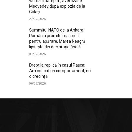
va mai întâmpla”, avertizase
Medvedev după explozia de la
Galați
27/07/2026
Summitul NATO de la Ankara:
România promite mai mult
pentru apărare, Marea Neagră
lipsește din declarația finală
09/07/2026
Drept la replică în cazul Pașca:
Am criticat un comportament, nu
o credință
06/07/2026