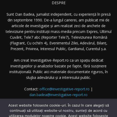
DESPRE
Sunt Dan Badea, jurnalist independent, cu experiență în presă
din septembrie 1990. De-a lungul carierei, am publicat mii de
articole de investigație și am realizat zeci de anchete de
televiziune pentru instituții mass-media precum Expres, Ultimul
Cuvânt, Tele7 abc (Reporter Tele7), Televiziunea Română
(Flagrant, Cu ochii’n 4), Evenimentul Zilei, Adevărul, Bilanț,
Prezent, Privirea, Interesul Public, Gardianul, Curentul ș.a.
Am creat Investigative-Report.ro ca un spațiu dedicat
investigațiilor și analizelor bazate pe fapte, fără susținere
instituțională. Public aici materiale documentate riguros, în
slujba adevărului și a interesului public.
Contact:
office@investigative-report.ro
|
dan.badea@investigative-report.ro
© 2025 Investigative-Report.ro. Toate drepturile rezervate.
Acest website foloseste cookie-uri. În cazul în care alegeți să
continuați să utilizați website-ul nostru, sunteți de acord cu
utilizarea modulelor noastre cookie. Acest website foloseste