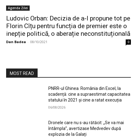
Agenda Zilei
Ludovic Orban: Decizia de a-l propune tot pe
Florin Cîțu pentru funcția de premier este o
inepție politică, o aberație neconstituțională
Dan Badea
-
08/10/2021
0
MOST READ
PNRR-ul Ghinea. România din Excel, la
scadență: cine a supraestimat capacitatea
statului în 2021 și cine a ratat execuția
06/08/2026
Dronele care nu s-au rătăcit: „Se va mai
întâmpla”, avertizase Medvedev după
explozia de la Galați