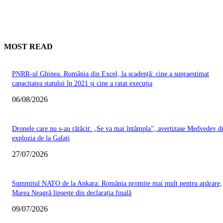
MOST READ
PNRR-ul Ghinea. România din Excel, la scadență: cine a supraestimat
capacitatea statului în 2021 și cine a ratat execuția
06/08/2026
Dronele care nu s-au rătăcit: „Se va mai întâmpla”, avertizase Medvedev d
explozia de la Galați
27/07/2026
Summitul NATO de la Ankara: România promite mai mult pentru apărare,
Marea Neagră lipsește din declarația finală
09/07/2026