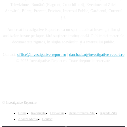
Televiziunea Română (Flagrant, Cu ochii’n 4), Evenimentul Zilei,
Adevărul, Bilanț, Prezent, Privirea, Interesul Public, Gardianul, Curentul
ș.a.
Am creat Investigative-Report.ro ca un spațiu dedicat investigațiilor și
analizelor bazate pe fapte, fără susținere instituțională. Public aici materiale
documentate riguros, în slujba adevărului și a interesului public.
Contact:
office@investigative-report.ro
|
dan.badea@investigative-report.ro
© 2025 Investigative-Report.ro. Toate drepturile rezervate.
© Investigative-Report.ro
Home
Investigatii
Dezvăluiri
Dezinformarea Zilei
Agenda Zilei
Analize Media
Contact