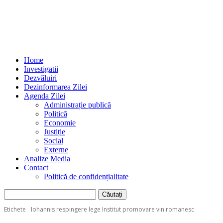
Home
Investigatii
Dezvăluiri
Dezinformarea Zilei
Agenda Zilei
Administrație publică
Politică
Economie
Justiție
Social
Externe
Analize Media
Contact
Politică de confidențialitate
Etichete
Iohannis respingere lege Institut promovare vin romanesc