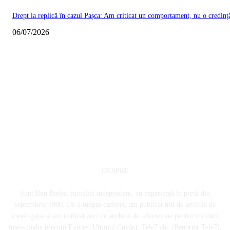
Drept la replică în cazul Pașca: Am criticat un comportament, nu o credinț
06/07/2026
DESPRE
Sunt Dan Badea, jurnalist independent, cu experiență în presă din
septembrie 1990. De-a lungul carierei, am publicat mii de articole de
investigație și am realizat zeci de anchete de televiziune pentru instituții
mass-media precum Expres, Ultimul Cuvânt, Tele7 abc (Reporter Tele7),