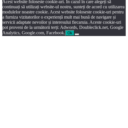
Acest website foloseste cookie-uri. În cazul în care alegeți să
continuați să utilizați website-ul nostru, sunteți de acord cu utilizarea
modulelor noastre cookie. Acest website foloseste cookie-uri pentru
a furniza vizitatorilor o experiență mult mai bună de navigare și
servicii adaptate nevoilor și interesului fiecaruia. Aceste cookie-uri
pot proveni de la următorii terți: Adwords, Doubleclick.net, Google
Analytics, Google.com, Facebook.
Ok