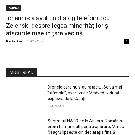
Politică
Iohannis a avut un dialog telefonic cu
Zelenski despre legea minorităţilor şi
atacurile ruse în ţara vecină
Redactia
-
05/01/2023
0
MOST READ
Dronele care nu s-au rătăcit: „Se va mai
întâmpla”, avertizase Medvedev după
explozia de la Galați
27/07/2026
Summitul NATO de la Ankara: România
promite mai mult pentru apărare, Marea
Neagră lipsește din declarația finală