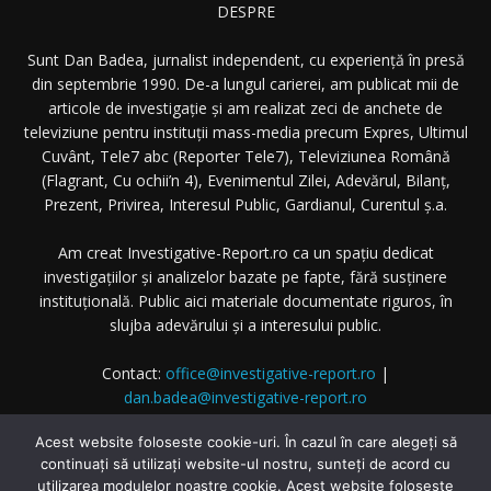
DESPRE
Sunt Dan Badea, jurnalist independent, cu experiență în presă
din septembrie 1990. De-a lungul carierei, am publicat mii de
articole de investigație și am realizat zeci de anchete de
televiziune pentru instituții mass-media precum Expres, Ultimul
Cuvânt, Tele7 abc (Reporter Tele7), Televiziunea Română
(Flagrant, Cu ochii’n 4), Evenimentul Zilei, Adevărul, Bilanț,
Prezent, Privirea, Interesul Public, Gardianul, Curentul ș.a.
Am creat Investigative-Report.ro ca un spațiu dedicat
investigațiilor și analizelor bazate pe fapte, fără susținere
instituțională. Public aici materiale documentate riguros, în
slujba adevărului și a interesului public.
Contact:
office@investigative-report.ro
|
dan.badea@investigative-report.ro
© 2025 Investigative-Report.ro. Toate drepturile rezervate.
Acest website foloseste cookie-uri. În cazul în care alegeți să
continuați să utilizați website-ul nostru, sunteți de acord cu
utilizarea modulelor noastre cookie. Acest website foloseste