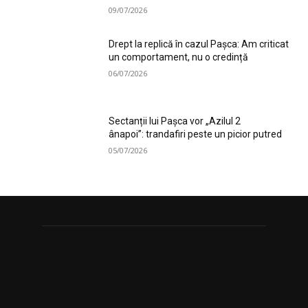
09/07/2026
Drept la replică în cazul Pașca: Am criticat
un comportament, nu o credință
06/07/2026
Sectanții lui Pașca vor „Azilul 2
ânapoi”: trandafiri peste un picior putred
05/07/2026