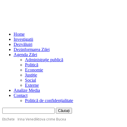
Home
Investigatii
Dezvăluiri
Dezinformarea Zilei
Agenda Zilei
Administrație publică
Politică
Economie
Justiție
Social
Externe
Analize Media
Contact
Politică de confidențialitate
Etichete
Irina Venediktova crime Bucea