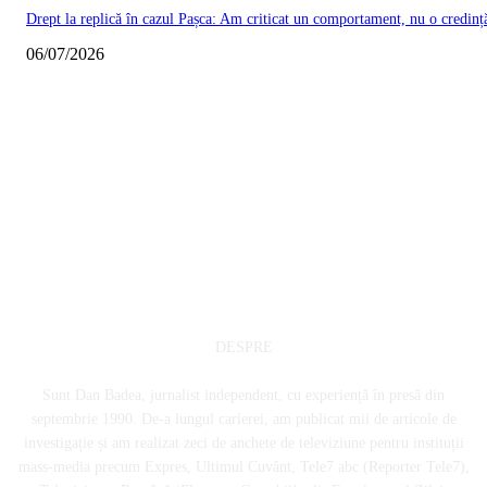
Drept la replică în cazul Pașca: Am criticat un comportament, nu o credinț
06/07/2026
DESPRE
Sunt Dan Badea, jurnalist independent, cu experiență în presă din
septembrie 1990. De-a lungul carierei, am publicat mii de articole de
investigație și am realizat zeci de anchete de televiziune pentru instituții
mass-media precum Expres, Ultimul Cuvânt, Tele7 abc (Reporter Tele7),