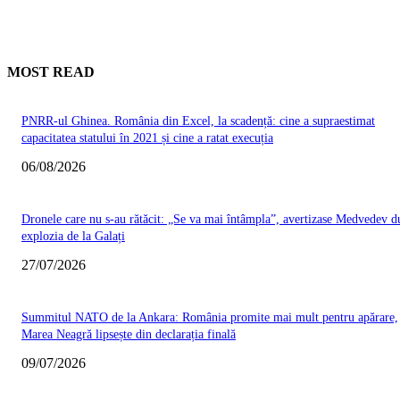
MOST READ
PNRR-ul Ghinea. România din Excel, la scadență: cine a supraestimat
capacitatea statului în 2021 și cine a ratat execuția
06/08/2026
Dronele care nu s-au rătăcit: „Se va mai întâmpla”, avertizase Medvedev d
explozia de la Galați
27/07/2026
Summitul NATO de la Ankara: România promite mai mult pentru apărare,
Marea Neagră lipsește din declarația finală
09/07/2026