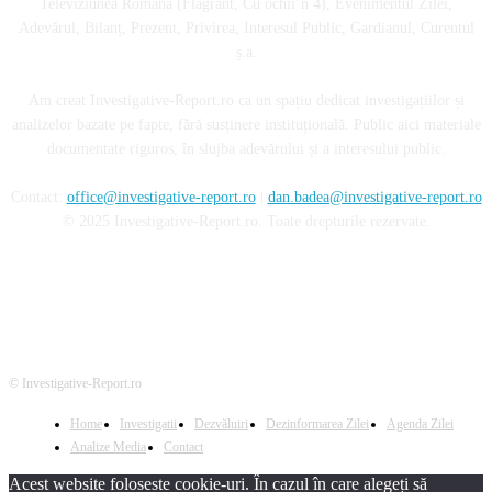
Televiziunea Română (Flagrant, Cu ochii’n 4), Evenimentul Zilei,
Adevărul, Bilanț, Prezent, Privirea, Interesul Public, Gardianul, Curentul
ș.a.
Am creat Investigative-Report.ro ca un spațiu dedicat investigațiilor și
analizelor bazate pe fapte, fără susținere instituțională. Public aici materiale
documentate riguros, în slujba adevărului și a interesului public.
Contact:
office@investigative-report.ro
|
dan.badea@investigative-report.ro
© 2025 Investigative-Report.ro. Toate drepturile rezervate.
© Investigative-Report.ro
Home
Investigatii
Dezvăluiri
Dezinformarea Zilei
Agenda Zilei
Analize Media
Contact
Acest website foloseste cookie-uri. În cazul în care alegeți să