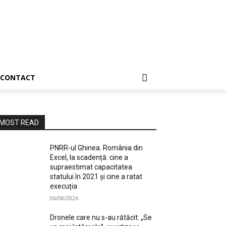
CONTACT
MOST READ
PNRR-ul Ghinea. România din
Excel, la scadență: cine a
supraestimat capacitatea
statului în 2021 și cine a ratat
execuția
06/08/2026
Dronele care nu s-au rătăcit: „Se