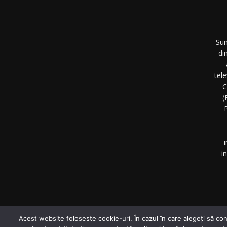
Sun
di
tel
C
(
P
i
i
©
Acest website foloseste cookie-uri. În cazul în care alegeți să con