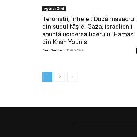
Agenda Zilei
Teroriștii, între ei: După masacrul
din sudul fâșiei Gaza, israelienii
anunță uciderea liderului Hamas
din Khan Younis
Dan Badea
-
15/07/2024
1
2