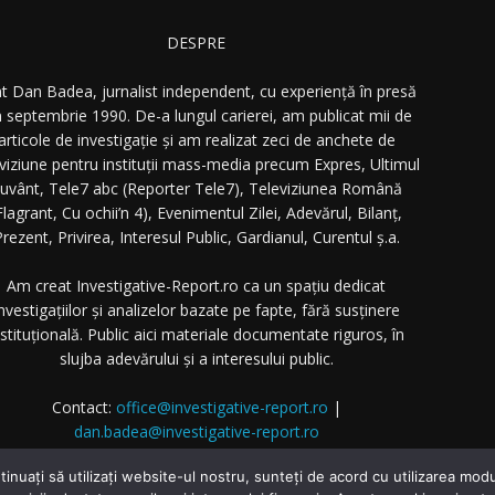
DESPRE
t Dan Badea, jurnalist independent, cu experiență în presă
n septembrie 1990. De-a lungul carierei, am publicat mii de
articole de investigație și am realizat zeci de anchete de
eviziune pentru instituții mass-media precum Expres, Ultimul
uvânt, Tele7 abc (Reporter Tele7), Televiziunea Română
Flagrant, Cu ochii’n 4), Evenimentul Zilei, Adevărul, Bilanț,
rezent, Privirea, Interesul Public, Gardianul, Curentul ș.a.
Am creat Investigative-Report.ro ca un spațiu dedicat
nvestigațiilor și analizelor bazate pe fapte, fără susținere
nstituțională. Public aici materiale documentate riguros, în
slujba adevărului și a interesului public.
Contact:
office@investigative-report.ro
|
dan.badea@investigative-report.ro
 2025 Investigative-Report.ro. Toate drepturile rezervate.
tinuați să utilizați website-ul nostru, sunteți de acord cu utilizarea m