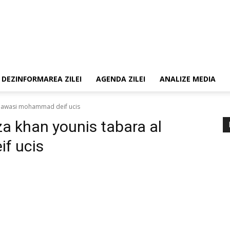
DEZINFORMAREA ZILEI
AGENDA ZILEI
ANALIZE MEDIA
l mawasi mohammad deif ucis
aza khan younis tabara al
f ucis