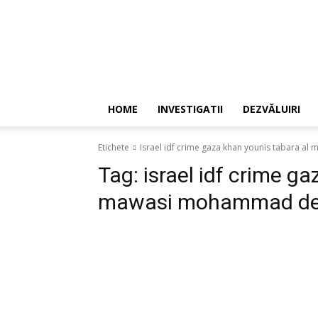
HOME
INVESTIGATII
DEZVĂLUIRI
Etichete
Israel idf crime gaza khan younis tabara a
Tag:
israel idf crime g
mawasi mohammad dei