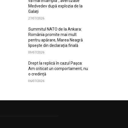
va mai întâmpla”, avertizase
Medvedev după explozia de la
Galați
27/07/2026
Summitul NATO de la Ankara:
România promite mai mult
pentru apărare, Marea Neagră
lipsește din declarația finală
09/07/2026
Drept la replică în cazul Pașca:
Am criticat un comportament, nu
o credință
06/07/2026