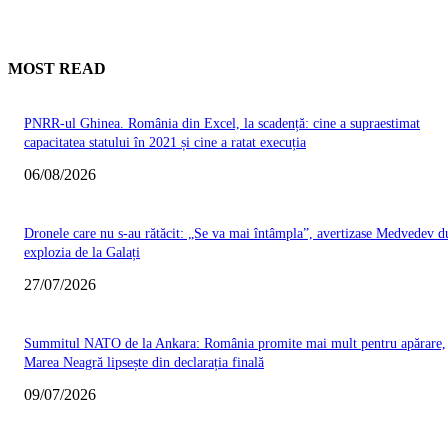
MOST READ
PNRR-ul Ghinea. România din Excel, la scadență: cine a supraestimat
capacitatea statului în 2021 și cine a ratat execuția
06/08/2026
Dronele care nu s-au rătăcit: „Se va mai întâmpla”, avertizase Medvedev d
explozia de la Galați
27/07/2026
Summitul NATO de la Ankara: România promite mai mult pentru apărare,
Marea Neagră lipsește din declarația finală
09/07/2026