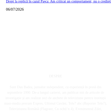
Drept la replică în cazul Pașca: Am criticat un comportament, nu o credinț
06/07/2026
DESPRE
Sunt Dan Badea, jurnalist independent, cu experiență în presă din
septembrie 1990. De-a lungul carierei, am publicat mii de articole de
investigație și am realizat zeci de anchete de televiziune pentru instituții
mass-media precum Expres, Ultimul Cuvânt, Tele7 abc (Reporter Tele7),
Televiziunea Română (Flagrant, Cu ochii’n 4), Evenimentul Zilei,