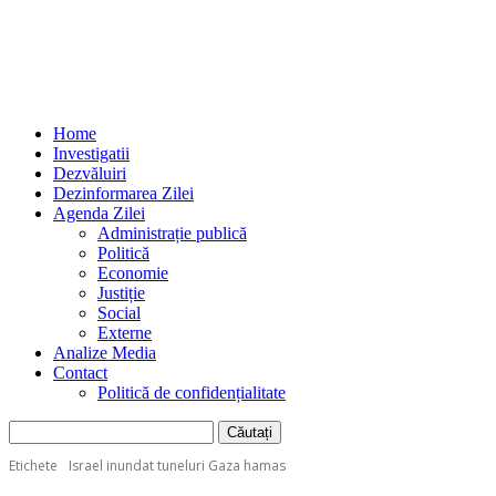
Home
Investigatii
Dezvăluiri
Dezinformarea Zilei
Agenda Zilei
Administrație publică
Politică
Economie
Justiție
Social
Externe
Analize Media
Contact
Politică de confidențialitate
Etichete
Israel inundat tuneluri Gaza hamas