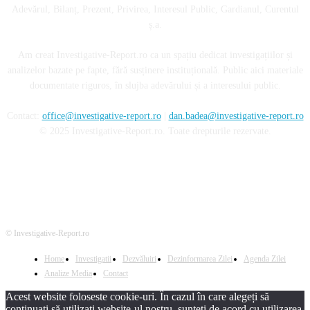
Adevărul, Bilanț, Prezent, Privirea, Interesul Public, Gardianul, Curentul
ș.a.
Am creat Investigative-Report.ro ca un spațiu dedicat investigațiilor și
analizelor bazate pe fapte, fără susținere instituțională. Public aici materiale
documentate riguros, în slujba adevărului și a interesului public.
Contact:
office@investigative-report.ro
|
dan.badea@investigative-report.ro
© 2025 Investigative-Report.ro. Toate drepturile rezervate.
© Investigative-Report.ro
Home
Investigatii
Dezvăluiri
Dezinformarea Zilei
Agenda Zilei
Analize Media
Contact
Acest website foloseste cookie-uri. În cazul în care alegeți să
continuați să utilizați website-ul nostru, sunteți de acord cu utilizarea