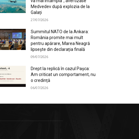
va mai întâmpla”, avertizase
Medvedev după explozia de la
Galați
27/07/2026
Summitul NATO de la Ankara:
România promite mai mult
pentru apărare, Marea Neagră
lipsește din declarația finală
09/07/2026
Drept la replică în cazul Pașca:
Am criticat un comportament, nu
o credință
06/07/2026