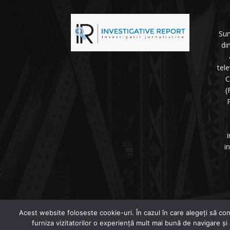
Sun
di
tel
C
(
P
i
i
©
Acest website foloseste cookie-uri. În cazul în care alegeți să con
furniza vizitatorilor o experiență mult mai bună de navigare și