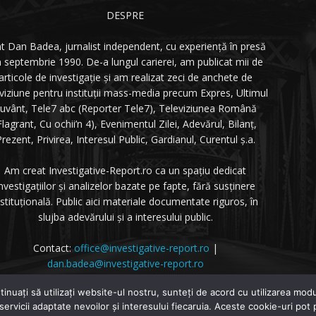
DESPRE
t Dan Badea, jurnalist independent, cu experiență în presă
n septembrie 1990. De-a lungul carierei, am publicat mii de
articole de investigație și am realizat zeci de anchete de
eviziune pentru instituții mass-media precum Expres, Ultimul
uvânt, Tele7 abc (Reporter Tele7), Televiziunea Română
Flagrant, Cu ochii’n 4), Evenimentul Zilei, Adevărul, Bilanț,
rezent, Privirea, Interesul Public, Gardianul, Curentul ș.a.
Am creat Investigative-Report.ro ca un spațiu dedicat
nvestigațiilor și analizelor bazate pe fapte, fără susținere
nstituțională. Public aici materiale documentate riguros, în
slujba adevărului și a interesului public.
Contact:
office@investigative-report.ro
|
dan.badea@investigative-report.ro
 2025 Investigative-Report.ro. Toate drepturile rezervate.
tinuați să utilizați website-ul nostru, sunteți de acord cu utilizarea m
 servicii adaptate nevoilor și interesului fiecaruia. Aceste cookie-uri pot