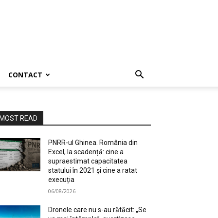
CONTACT
MOST READ
PNRR-ul Ghinea. România din
Excel, la scadență: cine a
supraestimat capacitatea
statului în 2021 și cine a ratat
execuția
06/08/2026
Dronele care nu s-au rătăcit: „Se