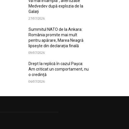
va mai întâmpla”, avertizase
Medvedev după explozia de la
Galați
27/07/2026
Summitul NATO de la Ankara:
România promite mai mult
pentru apărare, Marea Neagră
lipsește din declarația finală
09/07/2026
Drept la replică în cazul Pașca:
Am criticat un comportament, nu
o credință
06/07/2026