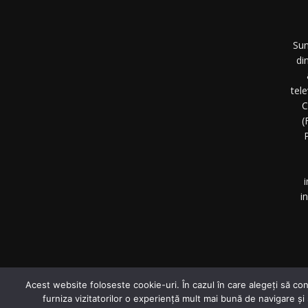
Sun
di
tel
C
(
P
i
i
©
Acest website foloseste cookie-uri. În cazul în care alegeți să con
furniza vizitatorilor o experiență mult mai bună de navigare și