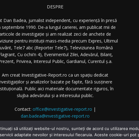
DESPRE
t Dan Badea, jurnalist independent, cu experiență în presă
n septembrie 1990. De-a lungul carierei, am publicat mii de
articole de investigație și am realizat zeci de anchete de
eviziune pentru instituții mass-media precum Expres, Ultimul
uvânt, Tele7 abc (Reporter Tele7), Televiziunea Română
Flagrant, Cu ochii’n 4), Evenimentul Zilei, Adevărul, Bilanț,
rezent, Privirea, Interesul Public, Gardianul, Curentul ș.a.
Am creat Investigative-Report.ro ca un spațiu dedicat
nvestigațiilor și analizelor bazate pe fapte, fără susținere
nstituțională. Public aici materiale documentate riguros, în
slujba adevărului și a interesului public.
Contact:
office@investigative-report.ro
|
dan.badea@investigative-report.ro
 2025 Investigative-Report.ro. Toate drepturile rezervate.
tinuați să utilizați website-ul nostru, sunteți de acord cu utilizarea m
 servicii adaptate nevoilor și interesului fiecaruia. Aceste cookie-uri pot