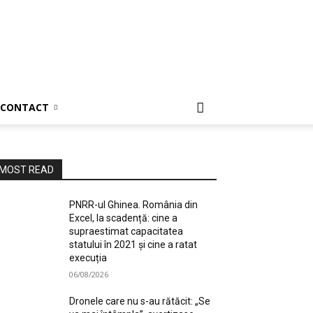
CONTACT
MOST READ
PNRR-ul Ghinea. România din
Excel, la scadență: cine a
supraestimat capacitatea
statului în 2021 și cine a ratat
execuția
06/08/2026
Dronele care nu s-au rătăcit: „Se