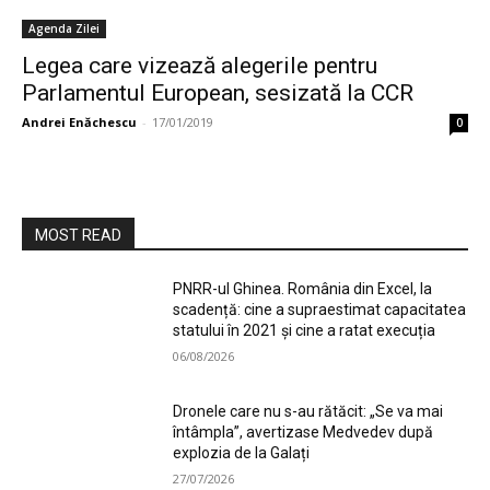
Agenda Zilei
Legea care vizează alegerile pentru
Parlamentul European, sesizată la CCR
Andrei Enăchescu
-
17/01/2019
0
MOST READ
PNRR-ul Ghinea. România din Excel, la
scadență: cine a supraestimat capacitatea
statului în 2021 și cine a ratat execuția
06/08/2026
Dronele care nu s-au rătăcit: „Se va mai
întâmpla”, avertizase Medvedev după
explozia de la Galați
27/07/2026