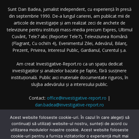
Sunt Dan Badea, jurnalist independent, cu experiență în presă
din septembrie 1990. De-a lungul carierei, am publicat mii de
articole de investigație și am realizat zeci de anchete de
televiziune pentru instituții mass-media precum Expres, Ultimul
Cuvânt, Tele7 abc (Reporter Tele7), Televiziunea Română
(Flagrant, Cu ochii’n 4), Evenimentul Zilei, Adevărul, Bilanț,
Prezent, Privirea, Interesul Public, Gardianul, Curentul ș.a.
Am creat Investigative-Report.ro ca un spațiu dedicat
investigațiilor și analizelor bazate pe fapte, fără susținere
instituțională. Public aici materiale documentate riguros, în
slujba adevărului și a interesului public.
Contact:
office@investigative-report.ro
|
dan.badea@investigative-report.ro
© 2025 Investigative-Report.ro. Toate drepturile rezervate.
Acest website foloseste cookie-uri. În cazul în care alegeți să
continuați să utilizați website-ul nostru, sunteți de acord cu
utilizarea modulelor noastre cookie. Acest website foloseste
cookie-uri pentru a furniza vizitatorilor o experiență mult mai