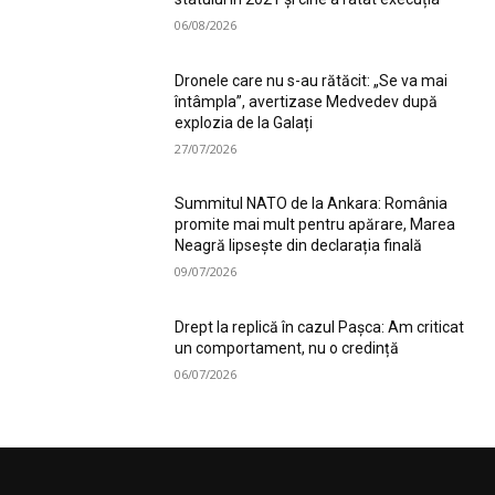
06/08/2026
Dronele care nu s-au rătăcit: „Se va mai
întâmpla”, avertizase Medvedev după
explozia de la Galați
27/07/2026
Summitul NATO de la Ankara: România
promite mai mult pentru apărare, Marea
Neagră lipsește din declarația finală
09/07/2026
Drept la replică în cazul Pașca: Am criticat
un comportament, nu o credință
06/07/2026