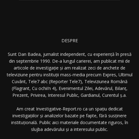
DESPRE
Sunt Dan Badea, jurnalist independent, cu experiență în presă
din septembrie 1990. De-a lungul carierei, am publicat mii de
articole de investigație și am realizat zeci de anchete de
televiziune pentru instituții mass-media precum Expres, Ultimul
Cuvânt, Tele7 abc (Reporter Tele7), Televiziunea Română
(Flagrant, Cu ochii’n 4), Evenimentul Zilei, Adevărul, Bilanț,
Prezent, Privirea, Interesul Public, Gardianul, Curentul ș.a.
Am creat Investigative-Report.ro ca un spațiu dedicat
investigațiilor și analizelor bazate pe fapte, fără susținere
instituțională. Public aici materiale documentate riguros, în
slujba adevărului și a interesului public.