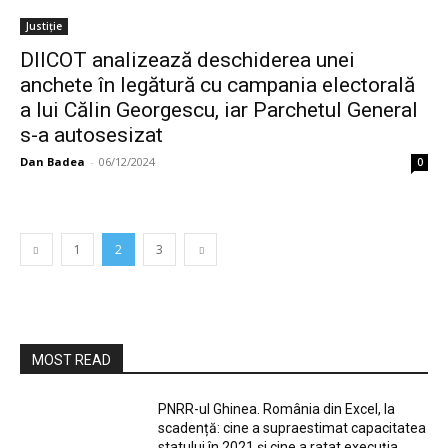
Justiție
DIICOT analizează deschiderea unei
anchete în legătură cu campania electorală
a lui Călin Georgescu, iar Parchetul General
s-a autosesizat
Dan Badea
-
06/12/2024
0
1
2
3
MOST READ
PNRR-ul Ghinea. România din Excel, la
scadență: cine a supraestimat capacitatea
statului în 2021 și cine a ratat execuția