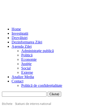
Home
Investigatii
Dezvăluiri
Dezinformarea Zilei
Agenda Zilei
Administrație publică
Politică
Economie
Justiție
Social
Externe
Analize Media
Contact
Politică de confidențialitate
Etichete
Statiuni de interes national