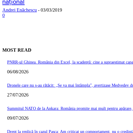
național
Andrei Enăchescu
-
03/03/2019
0
MOST READ
PNRR-ul Ghinea. România din Excel, la scadență: cine a supraestimat capacit
06/08/2026
Dronele care nu s-au rătăcit: „Se va mai întâmpla”, avertizase Medvedev du
27/07/2026
Summitul NATO de la Ankara: România promite mai mult pentru apărare, Ma
09/07/2026
Drept la replică în cazul Pașca: Am criticat un comportament, nu o credinț