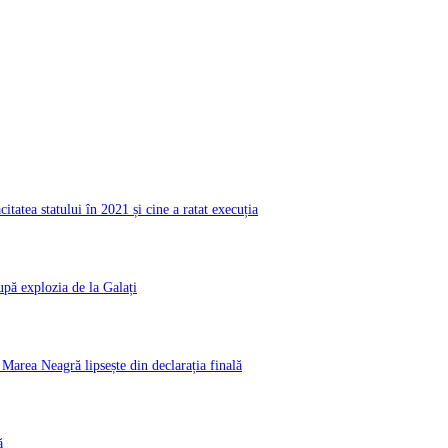
atea statului în 2021 și cine a ratat execuția
pă explozia de la Galați
rea Neagră lipsește din declarația finală
ă