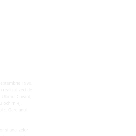
 septembrie 1990.
m realizat zeci de
 Ultimul Cuvânt,
 ochii’n 4),
blic, Gardianul,
or și analizelor