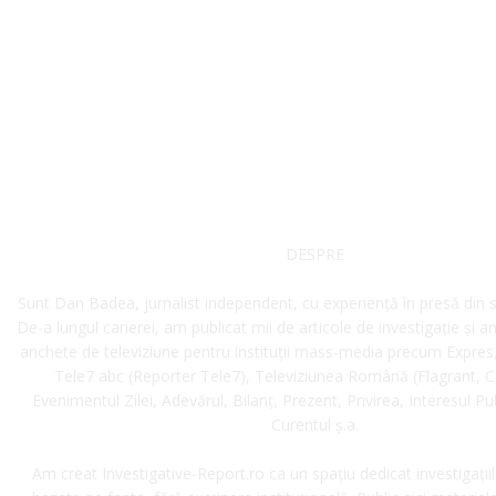
DESPRE
Sunt Dan Badea, jurnalist independent, cu experiență în presă din
De-a lungul carierei, am publicat mii de articole de investigație și a
anchete de televiziune pentru instituții mass-media precum Expres,
Tele7 abc (Reporter Tele7), Televiziunea Română (Flagrant, Cu
Evenimentul Zilei, Adevărul, Bilanț, Prezent, Privirea, Interesul Pu
Curentul ș.a.
Am creat Investigative-Report.ro ca un spațiu dedicat investigațiil