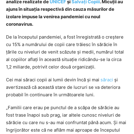
analize realizate de
UNICEF
și
Salvați Copiii
. Micuții au
ajuns în situația respectivă din cauza măsurilor de
izolare impuse la venirea pandemiei cu noul
coronavirus.
De la începutul pandemiei, a fost înregistrată o creştere
cu 15% a numărului de copii care trăiesc în sărăcie în
ţările cu niveluri de venit scăzute şi medii, numărul total
al copiilor aflaţi în această situaţie ridicându-se la circa
1,2 miliarde, potrivit celor două organizaţii.
Cei mai săraci copii ai lumii devin încă şi mai
săraci
şi
avertizează că această stare de lucruri se va deteriora
probabil în continuare în următoarele luni.
„Familii care erau pe punctul de a scăpa de sărăcie au
fost trase înapoi sub prag, iar altele cunosc niveluri de
sărăcie cu care nu s-au mai confruntat până acum. Şi mai
îngrijorător este că ne aflăm mai aproape de începutul