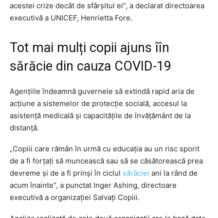
acestei crize decât de sfârşitul ei”, a declarat directoarea
executivă a UNICEF, Henrietta Fore.
Tot mai mulți copii ajuns îîn
sărăcie din cauza COVID-19
Agenţiile îndeamnă guvernele să extindă rapid aria de
acţiune a sistemelor de protecţie socială, accesul la
asistenţă medicală şi capacităţile de învăţământ de la
distanţă.
„Copiii care rămân în urmă cu educaţia au un risc sporit
de a fi forţaţi să muncească sau să se căsătorească prea
devreme şi de a fi prinşi în ciclul
sărăciei
ani la rând de
acum înainte”, a punctat Inger Ashing, directoare
executivă a organizaţiei Salvaţi Copiii.