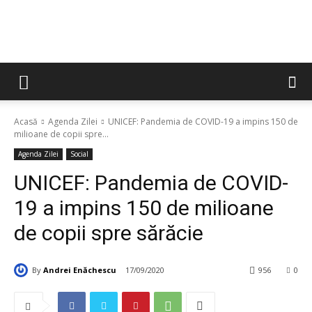
Acasă
Agenda Zilei
UNICEF: Pandemia de COVID-19 a impins 150 de
milioane de copii spre...
Agenda Zilei
Social
UNICEF: Pandemia de COVID-
19 a impins 150 de milioane
de copii spre sărăcie
By
Andrei Enăchescu
17/09/2020
956
0