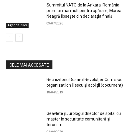
Summitul NATO de la Ankara: România
promite mai mult pentru apărare, Marea
Neagră lipsește din declarația finală
09/07/2026
Agenda Zilei
CELE MAI ACCESATE
Rechizitoriu Dosarul Revoluției: Cum s-au
organizat Ion Iliescu și acoliții (document)
18/04/2019
Geavlete jr., urologul director de spital cu
master în securitate comunitară și
terorism
01/04/2020