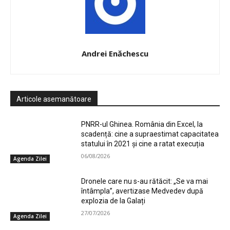
Andrei Enăchescu
Articole asemanătoare
PNRR-ul Ghinea. România din Excel, la
scadență: cine a supraestimat capacitatea
statului în 2021 și cine a ratat execuția
06/08/2026
Agenda Zilei
Dronele care nu s-au rătăcit: „Se va mai
întâmpla”, avertizase Medvedev după
explozia de la Galați
27/07/2026
Agenda Zilei