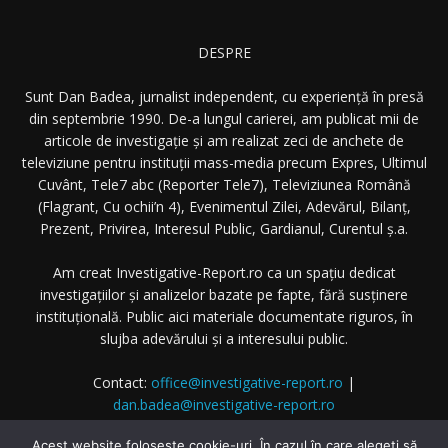
DESPRE
Sunt Dan Badea, jurnalist independent, cu experiență în presă
din septembrie 1990. De-a lungul carierei, am publicat mii de
articole de investigație și am realizat zeci de anchete de
televiziune pentru instituții mass-media precum Expres, Ultimul
Cuvânt, Tele7 abc (Reporter Tele7), Televiziunea Română
(Flagrant, Cu ochii’n 4), Evenimentul Zilei, Adevărul, Bilanț,
Prezent, Privirea, Interesul Public, Gardianul, Curentul ș.a.
Am creat Investigative-Report.ro ca un spațiu dedicat
investigațiilor și analizelor bazate pe fapte, fără susținere
instituțională. Public aici materiale documentate riguros, în
slujba adevărului și a interesului public.
Contact:
office@investigative-report.ro
|
dan.badea@investigative-report.ro
© 2025 Investigative-Report.ro. Toate drepturile rezervate.
Acest website foloseste cookie-uri. În cazul în care alegeți să