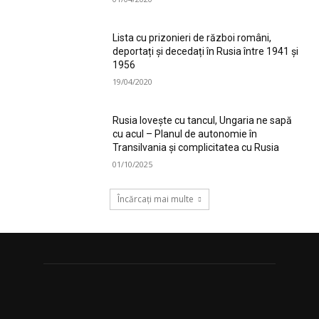
Lista cu prizonieri de război români,
deportați și decedați în Rusia între 1941 și
1956
19/04/2020
Rusia lovește cu tancul, Ungaria ne sapă
cu acul – Planul de autonomie în
Transilvania și complicitatea cu Rusia
01/10/2025
Încărcați mai multe