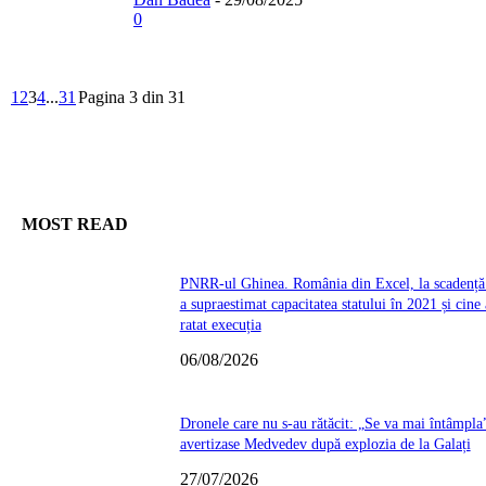
0
1
2
3
4
...
31
Pagina 3 din 31
MOST READ
PNRR-ul Ghinea. România din Excel, la scadență:
a supraestimat capacitatea statului în 2021 și cine 
ratat execuția
06/08/2026
Dronele care nu s-au rătăcit: „Se va mai întâmpla
avertizase Medvedev după explozia de la Galați
27/07/2026