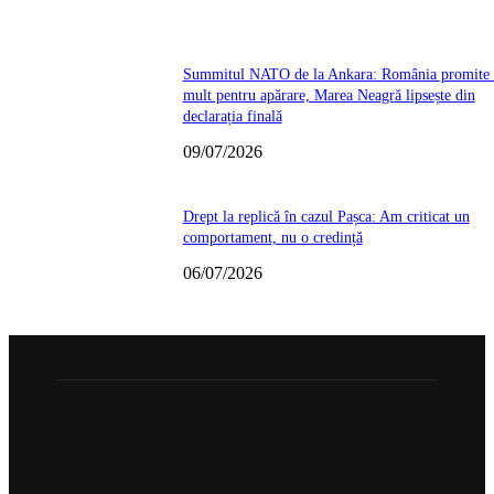
Summitul NATO de la Ankara: România promite
mult pentru apărare, Marea Neagră lipsește din
declarația finală
09/07/2026
Drept la replică în cazul Pașca: Am criticat un
comportament, nu o credință
06/07/2026