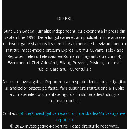
DESPRE
Sunt Dan Badea, jurnalist independent, cu experiență în presă din
septembrie 1990. De-a lungul carierei, am publicat mii de articole
de investigație și am realizat zeci de anchete de televiziune pentru
instituții mass-media precum Expres, Ultimul Cuvânt, Tele7 abc
(Reporter Tele7), Televiziunea Română (Flagrant, Cu ochii’n 4),
Evenimentul Zilei, Adevărul, Bilanț, Prezent, Privirea, Interesul
Public, Gardianul, Curentul ș.a.
Am creat Investigative-Report.ro ca un spațiu dedicat investigațiilor
și analizelor bazate pe fapte, fără susținere instituțională. Public
aici materiale documentate riguros, în slujba adevărului și a
interesului public.
Contact:
office@investigative-report.ro
|
dan.badea@investigative-
report.ro
© 2025 Investigative-Report.ro. Toate drepturile rezervate.