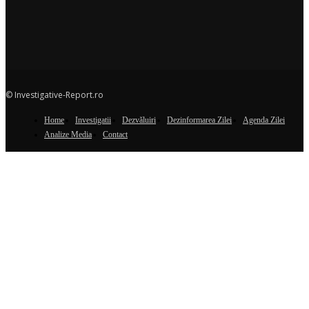
© Investigative-Report.ro
Home
Investigatii
Dezvăluiri
Dezinformarea Zilei
Agenda Zilei
Analize Media
Contact