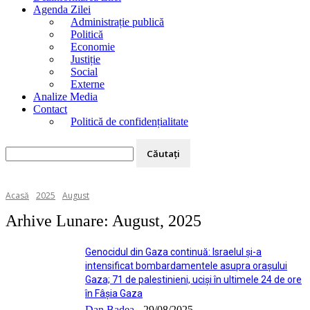
Agenda Zilei
Administrație publică
Politică
Economie
Justiție
Social
Externe
Analize Media
Contact
Politică de confidențialitate
Acasă
2025
August
Arhive Lunare: August, 2025
Genocidul din Gaza continuă: Israelul și-a
intensificat bombardamentele asupra orașului
Gaza; 71 de palestinieni, uciși în ultimele 24 de ore
în Fâșia Gaza
Dan Badea
-
29/08/2025