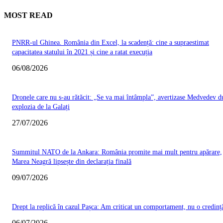
MOST READ
PNRR-ul Ghinea. România din Excel, la scadență: cine a supraestimat
capacitatea statului în 2021 și cine a ratat execuția
06/08/2026
Dronele care nu s-au rătăcit: „Se va mai întâmpla”, avertizase Medvedev d
explozia de la Galați
27/07/2026
Summitul NATO de la Ankara: România promite mai mult pentru apărare,
Marea Neagră lipsește din declarația finală
09/07/2026
Drept la replică în cazul Pașca: Am criticat un comportament, nu o credinț
06/07/2026