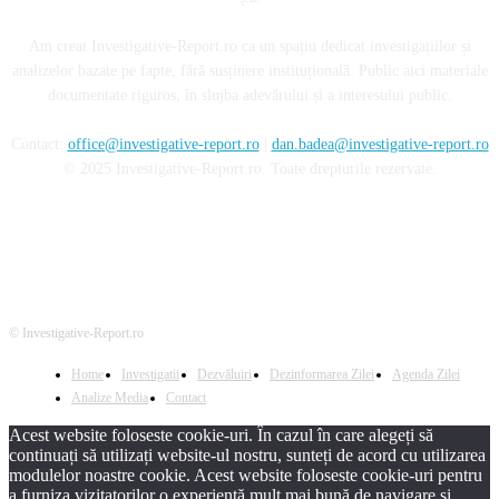
Am creat Investigative-Report.ro ca un spațiu dedicat investigațiilor și
analizelor bazate pe fapte, fără susținere instituțională. Public aici materiale
documentate riguros, în slujba adevărului și a interesului public.
Contact:
office@investigative-report.ro
|
dan.badea@investigative-report.ro
© 2025 Investigative-Report.ro. Toate drepturile rezervate.
© Investigative-Report.ro
Home
Investigatii
Dezvăluiri
Dezinformarea Zilei
Agenda Zilei
Analize Media
Contact
Acest website foloseste cookie-uri. În cazul în care alegeți să
continuați să utilizați website-ul nostru, sunteți de acord cu utilizarea
modulelor noastre cookie. Acest website foloseste cookie-uri pentru
a furniza vizitatorilor o experiență mult mai bună de navigare și