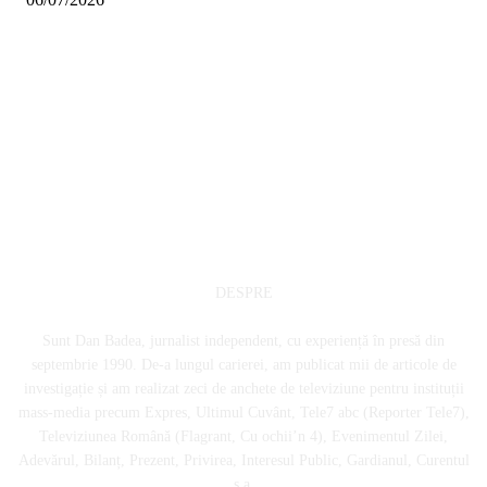
DESPRE
Sunt Dan Badea, jurnalist independent, cu experiență în presă din
septembrie 1990. De-a lungul carierei, am publicat mii de articole de
investigație și am realizat zeci de anchete de televiziune pentru instituții
mass-media precum Expres, Ultimul Cuvânt, Tele7 abc (Reporter Tele7),
Televiziunea Română (Flagrant, Cu ochii’n 4), Evenimentul Zilei,
Adevărul, Bilanț, Prezent, Privirea, Interesul Public, Gardianul, Curentul
ș.a.