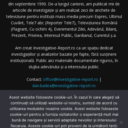
din septembrie 1990. De-a lungul carierei, am publicat mii de
articole de investigație și am realizat zeci de anchete de
televiziune pentru instituții mass-media precum Expres, Ultimul
Cuvânt, Tele7 abc (Reporter Tele7), Televiziunea Română
(Flagrant, Cu ochii’n 4), Evenimentul Zilei, Adevărul, Bilanț,
Prezent, Privirea, Interesul Public, Gardianul, Curentul ș.a.
Am creat Investigative-Report.ro ca un spațiu dedicat
investigațiilor și analizelor bazate pe fapte, fără susținere
instituțională. Public aici materiale documentate riguros, în
slujba adevărului și a interesului public.
Contact:
office@investigative-report.ro
|
dan.badea@investigative-report.ro
© 2025 Investigative-Report.ro. Toate drepturile rezervate.
Acest website foloseste cookie-uri. În cazul în care alegeți să
continuați să utilizați website-ul nostru, sunteți de acord cu
utilizarea modulelor noastre cookie. Acest website foloseste
cookie-uri pentru a furniza vizitatorilor o experiență mult mai
bună de navigare și servicii adaptate nevoilor și interesului
fiecaruia. Aceste cookie-uri pot proveni de la următorii terți: