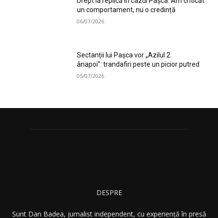
Drept la replică în cazul Pașca: Am criticat
un comportament, nu o credință
06/07/2026
Sectanții lui Pașca vor „Azilul 2
ânapoi”: trandafiri peste un picior putred
05/07/2026
DESPRE
Sunt Dan Badea, jurnalist independent, cu experiență în presă