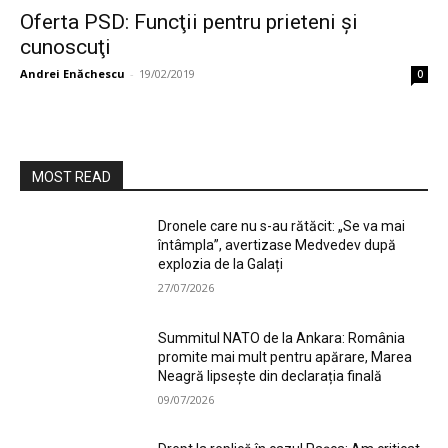
Oferta PSD: Funcţii pentru prieteni şi
cunoscuţi
Andrei Enăchescu
-
19/02/2019
0
MOST READ
Dronele care nu s-au rătăcit: „Se va mai
întâmpla”, avertizase Medvedev după
explozia de la Galați
27/07/2026
Summitul NATO de la Ankara: România
promite mai mult pentru apărare, Marea
Neagră lipsește din declarația finală
09/07/2026