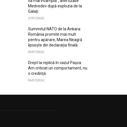
va mai întâmpla”, avertizase
Medvedev după explozia de la
Galați
27/07/2026
Summitul NATO de la Ankara:
România promite mai mult
pentru apărare, Marea Neagră
lipsește din declarația finală
09/07/2026
Drept la replică în cazul Pașca:
Am criticat un comportament, nu
o credință
06/07/2026