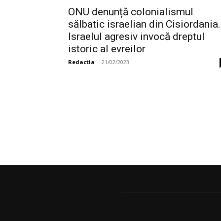
ONU denunță colonialismul
sălbatic israelian din Cisiordania.
Israelul agresiv invocă dreptul
istoric al evreilor
Redactia
-
21/02/2023