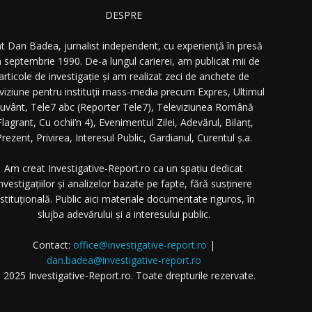
DESPRE
t Dan Badea, jurnalist independent, cu experiență în presă
n septembrie 1990. De-a lungul carierei, am publicat mii de
articole de investigație și am realizat zeci de anchete de
eviziune pentru instituții mass-media precum Expres, Ultimul
uvânt, Tele7 abc (Reporter Tele7), Televiziunea Română
Flagrant, Cu ochii’n 4), Evenimentul Zilei, Adevărul, Bilanț,
rezent, Privirea, Interesul Public, Gardianul, Curentul ș.a.
Am creat Investigative-Report.ro ca un spațiu dedicat
nvestigațiilor și analizelor bazate pe fapte, fără susținere
nstituțională. Public aici materiale documentate riguros, în
slujba adevărului și a interesului public.
Contact:
office@investigative-report.ro
|
dan.badea@investigative-report.ro
 2025 Investigative-Report.ro. Toate drepturile rezervate.