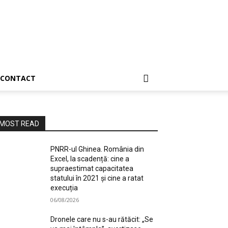
CONTACT
MOST READ
PNRR-ul Ghinea. România din
Excel, la scadență: cine a
supraestimat capacitatea
statului în 2021 și cine a ratat
execuția
06/08/2026
Dronele care nu s-au rătăcit: „Se