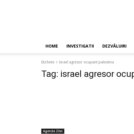
HOME
INVESTIGATII
DEZVĂLUIRI
Etichete
Israel agresor ocupant palestina
Tag:
israel agresor ocu
Agenda Zilei