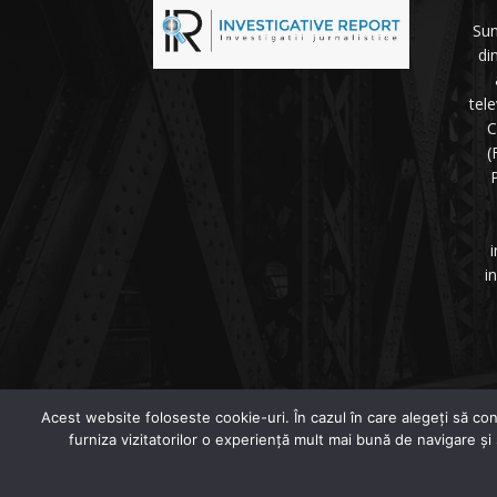
Sun
di
tel
C
(
P
i
i
©
Acest website foloseste cookie-uri. În cazul în care alegeți să con
furniza vizitatorilor o experiență mult mai bună de navigare și
© Investigative-Report.ro