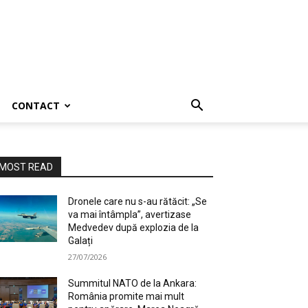
CONTACT
MOST READ
Dronele care nu s-au rătăcit: „Se
va mai întâmpla”, avertizase
Medvedev după explozia de la
Galați
27/07/2026
Summitul NATO de la Ankara:
România promite mai mult