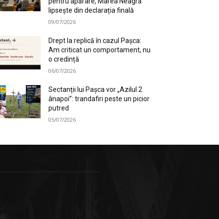
pentru apărare, Marea Neagră
lipsește din declarația finală
09/07/2026
Drept la replică în cazul Pașca:
Am criticat un comportament, nu
o credință
06/07/2026
Sectanții lui Pașca vor „Azilul 2
ânapoi”: trandafiri peste un picior
putred
05/07/2026