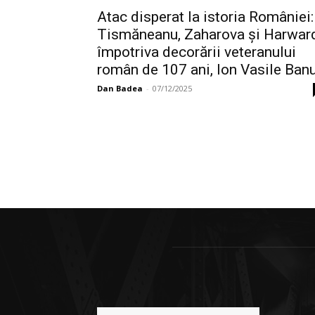
Atac disperat la istoria României:
Tismăneanu, Zaharova și Harwar
împotriva decorării veteranului
român de 107 ani, Ion Vasile Ban
Dan Badea
-
07/12/2025