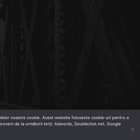
odulelor noastre cookie. Acest website foloseste cookie-uri pentru a
 proveni de la următorii terți: Adwords, Doubleclick.net, Google
Dezinformarea Zilei
Agenda Zilei
Analize Media