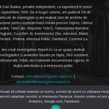
t Dan Badea, jurnalist independent, cu experiență în presă
n septembrie 1990. De-a lungul carierei, am publicat mii de
articole de investigație și am realizat zeci de anchete de
eviziune pentru instituții mass-media precum Expres, Ultimul
uvânt, Tele7 abc (Reporter Tele7), Televiziunea Română
Flagrant, Cu ochii’n 4), Evenimentul Zilei, Adevărul, Bilanț,
rezent, Privirea, Interesul Public, Gardianul, Curentul ș.a.
Am creat Investigative-Report.ro ca un spațiu dedicat
nvestigațiilor și analizelor bazate pe fapte, fără susținere
nstituțională. Public aici materiale documentate riguros, în
slujba adevărului și a interesului public.
Contact:
office@investigative-report.ro
|
dan.badea@investigative-report.ro
 2025 Investigative-Report.ro. Toate drepturile rezervate.
tinuați să utilizați website-ul nostru, sunteți de acord cu utilizarea m
 servicii adaptate nevoilor și interesului fiecaruia. Aceste cookie-uri pot
Analytics, Google.com, Facebook.
Home
Investigatii
Dezvăluiri
Ok