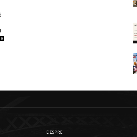
d
u
0
DESPRE