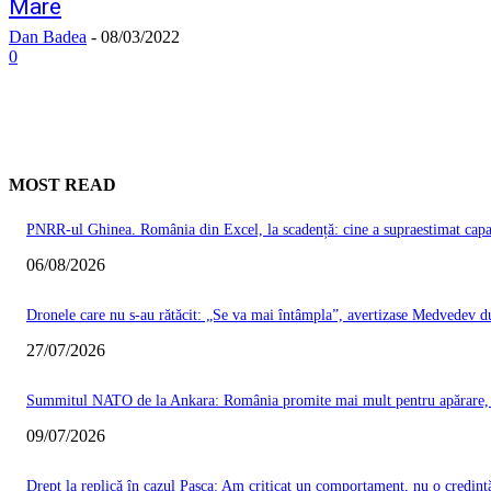
Mare
Dan Badea
-
08/03/2022
0
MOST READ
PNRR-ul Ghinea. România din Excel, la scadență: cine a supraestimat capacit
06/08/2026
Dronele care nu s-au rătăcit: „Se va mai întâmpla”, avertizase Medvedev du
27/07/2026
Summitul NATO de la Ankara: România promite mai mult pentru apărare, Ma
09/07/2026
Drept la replică în cazul Pașca: Am criticat un comportament, nu o credinț