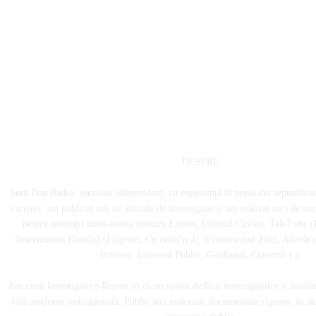
DESPRE
Sunt Dan Badea, jurnalist independent, cu experiență în presă din septembri
carierei, am publicat mii de articole de investigație și am realizat zeci de an
pentru instituții mass-media precum Expres, Ultimul Cuvânt, Tele7 abc (
Televiziunea Română (Flagrant, Cu ochii’n 4), Evenimentul Zilei, Adevărul
Privirea, Interesul Public, Gardianul, Curentul ș.a.
Am creat Investigative-Report.ro ca un spațiu dedicat investigațiilor și analiz
fără susținere instituțională. Public aici materiale documentate riguros, în sl