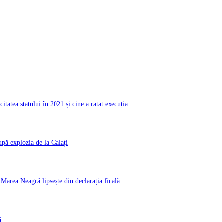
atea statului în 2021 și cine a ratat execuția
pă explozia de la Galați
rea Neagră lipsește din declarația finală
ă