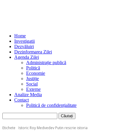
Home
Investigatii
Dezvăluiri
Dezinformarea Zilei
Agenda Zilei
Administrație publică
Politică
Economie
Justiție
Social
Externe
Analize Media
Contact
Politică de confidențialitate
Etichete
Istoric Roy Medvedev Putin rescrie istoria