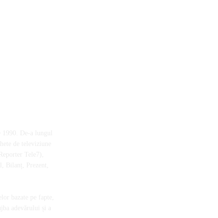
e 1990. De-a lungul
chete de televiziune
Reporter Tele7),
, Bilanț, Prezent,
elor bazate pe fapte,
ujba adevărului și a