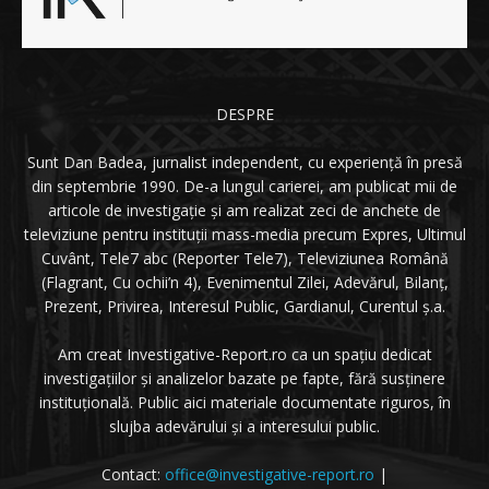
DESPRE
Sunt Dan Badea, jurnalist independent, cu experiență în presă
din septembrie 1990. De-a lungul carierei, am publicat mii de
articole de investigație și am realizat zeci de anchete de
televiziune pentru instituții mass-media precum Expres, Ultimul
Cuvânt, Tele7 abc (Reporter Tele7), Televiziunea Română
(Flagrant, Cu ochii’n 4), Evenimentul Zilei, Adevărul, Bilanț,
Prezent, Privirea, Interesul Public, Gardianul, Curentul ș.a.
Am creat Investigative-Report.ro ca un spațiu dedicat
investigațiilor și analizelor bazate pe fapte, fără susținere
instituțională. Public aici materiale documentate riguros, în
slujba adevărului și a interesului public.
Contact:
office@investigative-report.ro
|