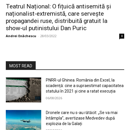
Teatrul Național: O fițuică antisemită și
naționalist-extremistă, care servește
propagandei ruse, distribuită gratuit la
show-ul putinistului Dan Puric
Andrei Enăchescu
-
28/03/2022
0
MOST READ
PNRR-ul Ghinea. România din Excel, la
scadență: cine a supraestimat capacitatea
statului în 2021 și cine a ratat execuția
06/08/2026
Dronele care nu s-au rătăcit: „Se va mai
întâmpla”, avertizase Medvedev după
explozia de la Galați