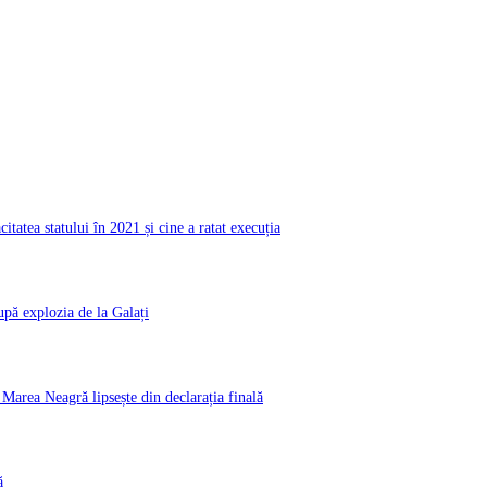
atea statului în 2021 și cine a ratat execuția
pă explozia de la Galați
rea Neagră lipsește din declarația finală
ă