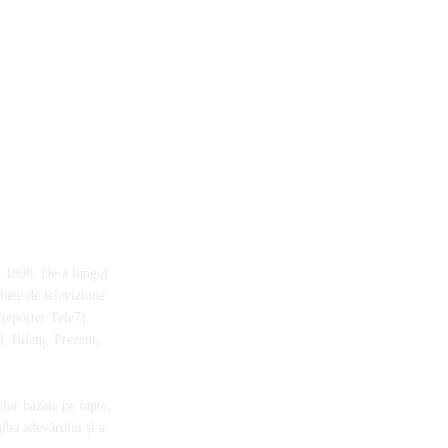
e 1990. De-a lungul
chete de televiziune
Reporter Tele7),
, Bilanț, Prezent,
elor bazate pe fapte,
ujba adevărului și a