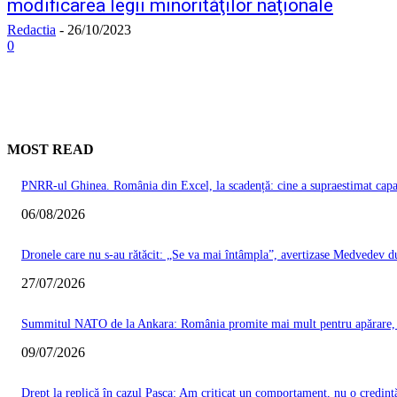
modificarea legii minorităţilor naţionale
Redactia
-
26/10/2023
0
MOST READ
PNRR-ul Ghinea. România din Excel, la scadență: cine a supraestimat capacit
06/08/2026
Dronele care nu s-au rătăcit: „Se va mai întâmpla”, avertizase Medvedev du
27/07/2026
Summitul NATO de la Ankara: România promite mai mult pentru apărare, Ma
09/07/2026
Drept la replică în cazul Pașca: Am criticat un comportament, nu o credinț