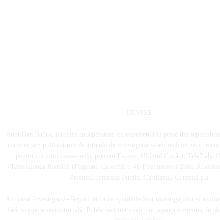
DESPRE
Sunt Dan Badea, jurnalist independent, cu experiență în presă din septembri
carierei, am publicat mii de articole de investigație și am realizat zeci de an
pentru instituții mass-media precum Expres, Ultimul Cuvânt, Tele7 abc (
Televiziunea Română (Flagrant, Cu ochii’n 4), Evenimentul Zilei, Adevărul
Privirea, Interesul Public, Gardianul, Curentul ș.a.
Am creat Investigative-Report.ro ca un spațiu dedicat investigațiilor și analiz
fără susținere instituțională. Public aici materiale documentate riguros, în sl