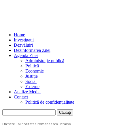
Home
Investigatii
Dezvăluiri
Dezinformarea Zilei
Agenda Zilei
Administrație publică
Politică
Economie
Justiție
Social
Externe
Analize Media
Contact
Politică de confidențialitate
Etichete
Minoritatea romaneasca ucraina