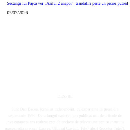
Sectanții lui Pașca vor „Azilul 2 ânapoi”: trandafiri peste un picior putred
05/07/2026
DESPRE
Sunt Dan Badea, jurnalist independent, cu experiență în presă din
septembrie 1990. De-a lungul carierei, am publicat mii de articole de
investigație și am realizat zeci de anchete de televiziune pentru instituții
mass-media precum Expres, Ultimul Cuvânt, Tele7 abc (Reporter Tele7),