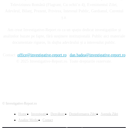
Televiziunea Română (Flagrant, Cu ochii’n 4), Evenimentul Zilei,
Adevărul, Bilanț, Prezent, Privirea, Interesul Public, Gardianul, Curentul
ș.a.
Am creat Investigative-Report.ro ca un spațiu dedicat investigațiilor și
analizelor bazate pe fapte, fără susținere instituțională. Public aici materiale
documentate riguros, în slujba adevărului și a interesului public.
Contact:
office@investigative-report.ro
|
dan.badea@investigative-report.ro
© 2025 Investigative-Report.ro. Toate drepturile rezervate.
© Investigative-Report.ro
Home
Investigatii
Dezvăluiri
Dezinformarea Zilei
Agenda Zilei
Analize Media
Contact