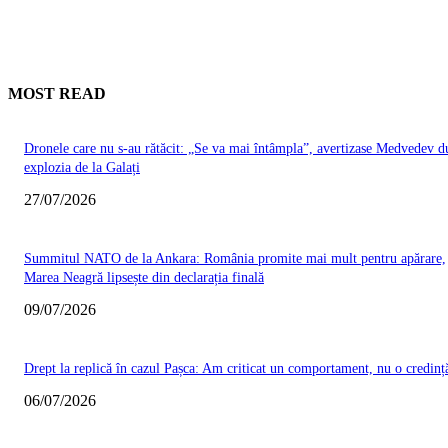
MOST READ
Dronele care nu s-au rătăcit: „Se va mai întâmpla”, avertizase Medvedev d
explozia de la Galați
27/07/2026
Summitul NATO de la Ankara: România promite mai mult pentru apărare,
Marea Neagră lipsește din declarația finală
09/07/2026
Drept la replică în cazul Pașca: Am criticat un comportament, nu o credinț
06/07/2026