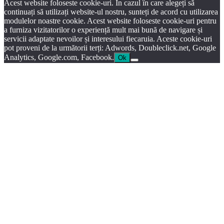
Acest website foloseste cookie-uri. În cazul în care alegeți să
continuați să utilizați website-ul nostru, sunteți de acord cu utilizarea
modulelor noastre cookie. Acest website foloseste cookie-uri pentru
a furniza vizitatorilor o experiență mult mai bună de navigare și
servicii adaptate nevoilor și interesului fiecaruia. Aceste cookie-uri
pot proveni de la următorii terți: Adwords, Doubleclick.net, Google
Analytics, Google.com, Facebook.
Ok