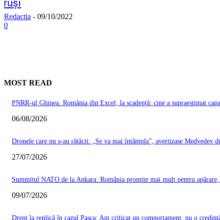
ruși
Redactia
-
09/10/2022
0
MOST READ
PNRR-ul Ghinea. România din Excel, la scadență: cine a supraestimat capacit
06/08/2026
Dronele care nu s-au rătăcit: „Se va mai întâmpla”, avertizase Medvedev du
27/07/2026
Summitul NATO de la Ankara: România promite mai mult pentru apărare, Ma
09/07/2026
Drept la replică în cazul Pașca: Am criticat un comportament, nu o credinț