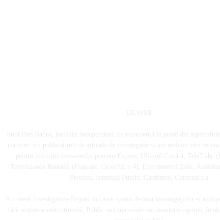
DESPRE
Sunt Dan Badea, jurnalist independent, cu experiență în presă din septembri
carierei, am publicat mii de articole de investigație și am realizat zeci de an
pentru instituții mass-media precum Expres, Ultimul Cuvânt, Tele7 abc (
Televiziunea Română (Flagrant, Cu ochii’n 4), Evenimentul Zilei, Adevărul
Privirea, Interesul Public, Gardianul, Curentul ș.a.
Am creat Investigative-Report.ro ca un spațiu dedicat investigațiilor și analiz
fără susținere instituțională. Public aici materiale documentate riguros, în sl