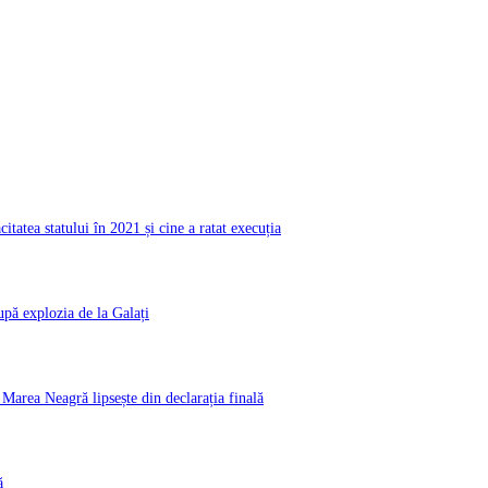
atea statului în 2021 și cine a ratat execuția
pă explozia de la Galați
rea Neagră lipsește din declarația finală
ă