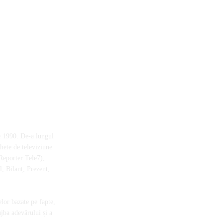
e 1990. De-a lungul
chete de televiziune
Reporter Tele7),
, Bilanț, Prezent,
elor bazate pe fapte,
ujba adevărului și a