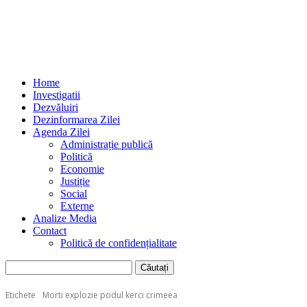
Home
Investigatii
Dezvăluiri
Dezinformarea Zilei
Agenda Zilei
Administrație publică
Politică
Economie
Justiție
Social
Externe
Analize Media
Contact
Politică de confidențialitate
Etichete
Morti explozie podul kerci crimeea