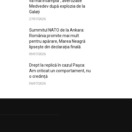
va mai întâmpla”, avertizase
Medvedev după explozia de la
Galați
27/07/2026
Summitul NATO de la Ankara:
România promite mai mult
pentru apărare, Marea Neagră
lipsește din declarația finală
09/07/2026
Drept la replică în cazul Pașca:
Am criticat un comportament, nu
o credință
06/07/2026