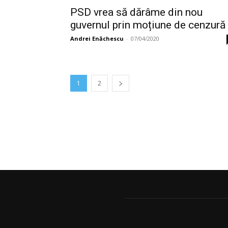
PSD vrea să dărâme din nou
guvernul prin moțiune de cenzură
Andrei Enăchescu
-
07/04/2020
1
2