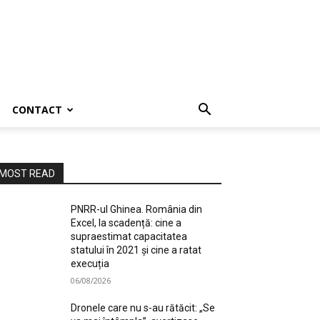
CONTACT
MOST READ
PNRR-ul Ghinea. România din
Excel, la scadență: cine a
supraestimat capacitatea
statului în 2021 și cine a ratat
execuția
06/08/2026
Dronele care nu s-au rătăcit: „Se