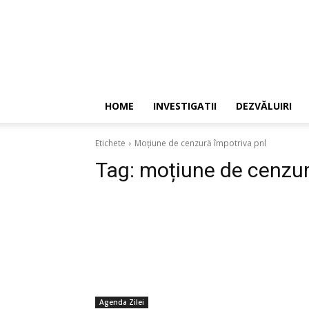
HOME
INVESTIGATII
DEZVĂLUIRI
Etichete
Moțiune de cenzură împotriva pnl
Tag:
moțiune de cenzur
Agenda Zilei