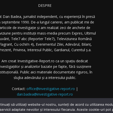
DESPRE
t Dan Badea, jurnalist independent, cu experiență în presă
n septembrie 1990. De-a lungul carierei, am publicat mii de
articole de investigație și am realizat zeci de anchete de
eviziune pentru instituții mass-media precum Expres, Ultimul
uvânt, Tele7 abc (Reporter Tele7), Televiziunea Română
Flagrant, Cu ochii’n 4), Evenimentul Zilei, Adevărul, Bilanț,
rezent, Privirea, Interesul Public, Gardianul, Curentul ș.a.
Am creat Investigative-Report.ro ca un spațiu dedicat
nvestigațiilor și analizelor bazate pe fapte, fără susținere
nstituțională. Public aici materiale documentate riguros, în
slujba adevărului și a interesului public.
Contact:
office@investigative-report.ro
|
dan.badea@investigative-report.ro
 2025 Investigative-Report.ro. Toate drepturile rezervate.
tinuați să utilizați website-ul nostru, sunteți de acord cu utilizarea m
 servicii adaptate nevoilor și interesului fiecaruia. Aceste cookie-uri pot