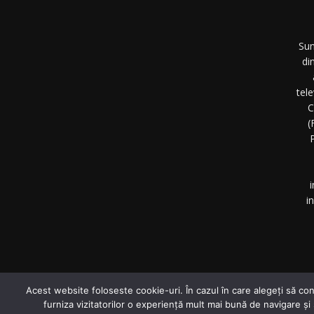
Sun
di
tel
C
(
P
i
i
©
Acest website foloseste cookie-uri. În cazul în care alegeți să con
furniza vizitatorilor o experiență mult mai bună de navigare și