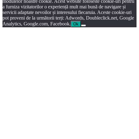
modulelor noastre cookie. Acest website foloseste cookie-uri pentru
a furniza vizitatorilor o experiență mult mai bună de navigare și
servicii adaptate nevoilor și interesului fiecaruia. Aceste cookie-uri
pot proveni de la următorii terți: Adwords, Doubleclick.net, Google
Analytics, Google.com, Facebook.
Ok