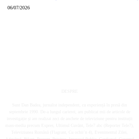
06/07/2026
DESPRE
Sunt Dan Badea, jurnalist independent, cu experiență în presă din
septembrie 1990. De-a lungul carierei, am publicat mii de articole de
investigație și am realizat zeci de anchete de televiziune pentru instituții
mass-media precum Expres, Ultimul Cuvânt, Tele7 abc (Reporter Tele7),
Televiziunea Română (Flagrant, Cu ochii’n 4), Evenimentul Zilei,