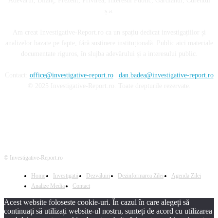
Adevărul, Bilanț, Prezent, Privirea, Interesul Public, Gardianul, Curentul
ș.a.
Am creat Investigative-Report.ro ca un spațiu dedicat investigațiilor și
analizelor bazate pe fapte, fără susținere instituțională. Public aici materiale
documentate riguros, în slujba adevărului și a interesului public.
Contact:
office@investigative-report.ro
|
dan.badea@investigative-report.ro
© 2025 Investigative-Report.ro. Toate drepturile rezervate.
© Investigative-Report.ro
Home
Investigatii
Dezvăluiri
Dezinformarea Zilei
Agenda Zilei
Analize Media
Contact
Acest website foloseste cookie-uri. În cazul în care alegeți să
continuați să utilizați website-ul nostru, sunteți de acord cu utilizarea