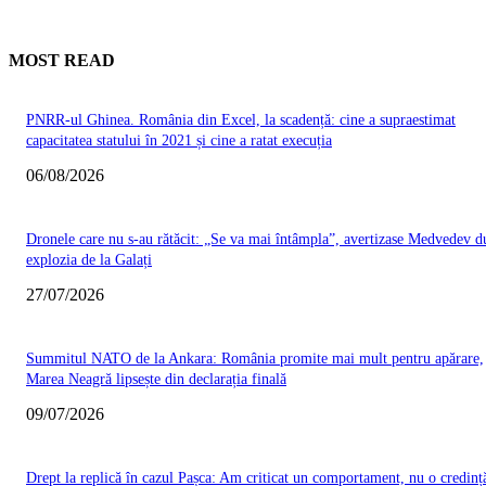
MOST READ
PNRR-ul Ghinea. România din Excel, la scadență: cine a supraestimat
capacitatea statului în 2021 și cine a ratat execuția
06/08/2026
Dronele care nu s-au rătăcit: „Se va mai întâmpla”, avertizase Medvedev d
explozia de la Galați
27/07/2026
Summitul NATO de la Ankara: România promite mai mult pentru apărare,
Marea Neagră lipsește din declarația finală
09/07/2026
Drept la replică în cazul Pașca: Am criticat un comportament, nu o credinț