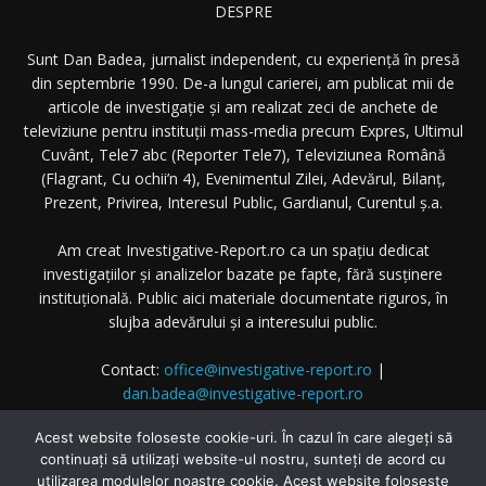
DESPRE
Sunt Dan Badea, jurnalist independent, cu experiență în presă
din septembrie 1990. De-a lungul carierei, am publicat mii de
articole de investigație și am realizat zeci de anchete de
televiziune pentru instituții mass-media precum Expres, Ultimul
Cuvânt, Tele7 abc (Reporter Tele7), Televiziunea Română
(Flagrant, Cu ochii’n 4), Evenimentul Zilei, Adevărul, Bilanț,
Prezent, Privirea, Interesul Public, Gardianul, Curentul ș.a.
Am creat Investigative-Report.ro ca un spațiu dedicat
investigațiilor și analizelor bazate pe fapte, fără susținere
instituțională. Public aici materiale documentate riguros, în
slujba adevărului și a interesului public.
Contact:
office@investigative-report.ro
|
dan.badea@investigative-report.ro
© 2025 Investigative-Report.ro. Toate drepturile rezervate.
Acest website foloseste cookie-uri. În cazul în care alegeți să
continuați să utilizați website-ul nostru, sunteți de acord cu
utilizarea modulelor noastre cookie. Acest website foloseste