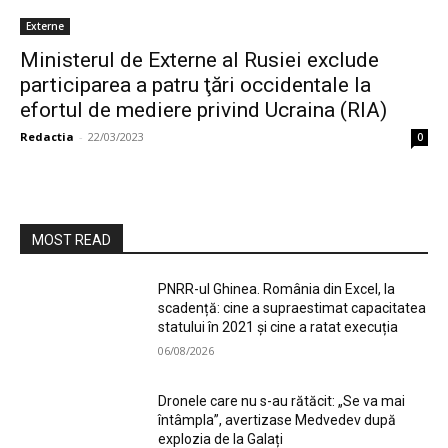
Externe
Ministerul de Externe al Rusiei exclude
participarea a patru ţări occidentale la
efortul de mediere privind Ucraina (RIA)
Redactia
-
22/03/2023
0
MOST READ
PNRR-ul Ghinea. România din Excel, la
scadență: cine a supraestimat capacitatea
statului în 2021 și cine a ratat execuția
06/08/2026
Dronele care nu s-au rătăcit: „Se va mai
întâmpla”, avertizase Medvedev după
explozia de la Galați