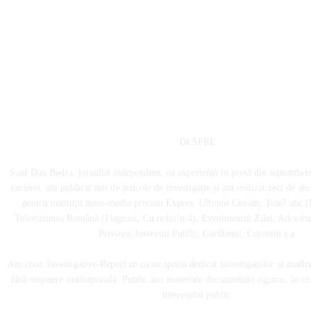
DESPRE
Sunt Dan Badea, jurnalist independent, cu experiență în presă din septembri
carierei, am publicat mii de articole de investigație și am realizat zeci de an
pentru instituții mass-media precum Expres, Ultimul Cuvânt, Tele7 abc (
Televiziunea Română (Flagrant, Cu ochii’n 4), Evenimentul Zilei, Adevărul
Privirea, Interesul Public, Gardianul, Curentul ș.a.
Am creat Investigative-Report.ro ca un spațiu dedicat investigațiilor și analiz
fără susținere instituțională. Public aici materiale documentate riguros, în sl
interesului public.