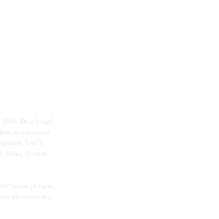
e 1990. De-a lungul
chete de televiziune
Reporter Tele7),
, Bilanț, Prezent,
elor bazate pe fapte,
ujba adevărului și a