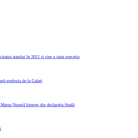
atea statului în 2021 și cine a ratat execuția
pă explozia de la Galați
rea Neagră lipsește din declarația finală
ă