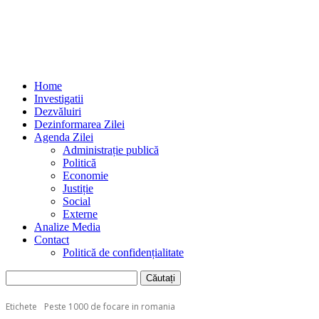
Home
Investigatii
Dezvăluiri
Dezinformarea Zilei
Agenda Zilei
Administrație publică
Politică
Economie
Justiție
Social
Externe
Analize Media
Contact
Politică de confidențialitate
Etichete
Peste 1000 de focare in romania