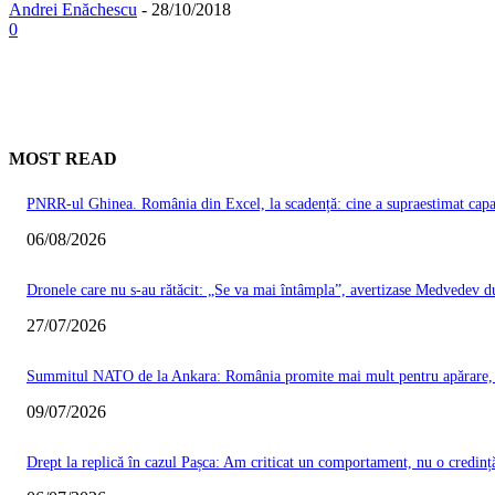
Andrei Enăchescu
-
28/10/2018
0
MOST READ
PNRR-ul Ghinea. România din Excel, la scadență: cine a supraestimat capacit
06/08/2026
Dronele care nu s-au rătăcit: „Se va mai întâmpla”, avertizase Medvedev du
27/07/2026
Summitul NATO de la Ankara: România promite mai mult pentru apărare, Ma
09/07/2026
Drept la replică în cazul Pașca: Am criticat un comportament, nu o credinț