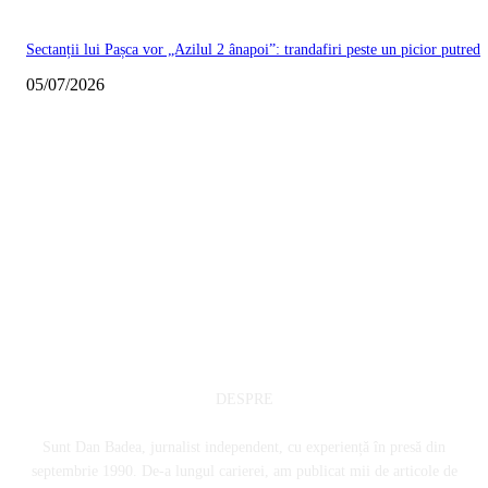
Sectanții lui Pașca vor „Azilul 2 ânapoi”: trandafiri peste un picior putred
05/07/2026
DESPRE
Sunt Dan Badea, jurnalist independent, cu experiență în presă din
septembrie 1990. De-a lungul carierei, am publicat mii de articole de