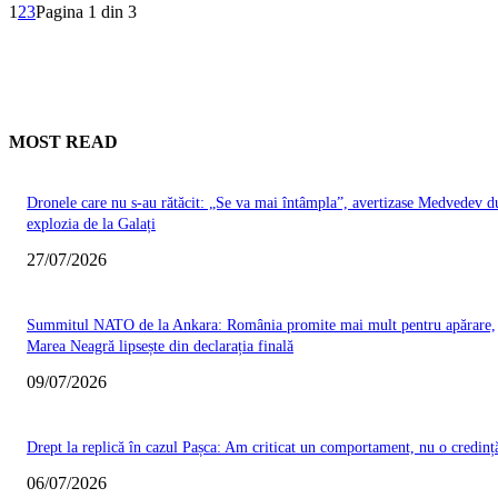
1
2
3
Pagina 1 din 3
MOST READ
Dronele care nu s-au rătăcit: „Se va mai întâmpla”, avertizase Medvedev d
explozia de la Galați
27/07/2026
Summitul NATO de la Ankara: România promite mai mult pentru apărare,
Marea Neagră lipsește din declarația finală
09/07/2026
Drept la replică în cazul Pașca: Am criticat un comportament, nu o credinț
06/07/2026