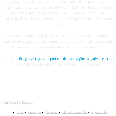
investigație și am realizat zeci de anchete de televiziune pentru instituții
mass-media precum Expres, Ultimul Cuvânt, Tele7 abc (Reporter Tele7),
Televiziunea Română (Flagrant, Cu ochii’n 4), Evenimentul Zilei,
Adevărul, Bilanț, Prezent, Privirea, Interesul Public, Gardianul, Curentul
ș.a.
Am creat Investigative-Report.ro ca un spațiu dedicat investigațiilor și
analizelor bazate pe fapte, fără susținere instituțională. Public aici materiale
documentate riguros, în slujba adevărului și a interesului public.
Contact:
office@investigative-report.ro
|
dan.badea@investigative-report.ro
© 2025 Investigative-Report.ro. Toate drepturile rezervate.
© Investigative-Report.ro
Home
Investigatii
Dezvăluiri
Dezinformarea Zilei
Agenda Zilei