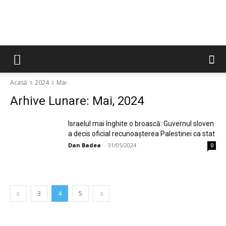
Acasă
2024
Mai
Arhive Lunare: Mai, 2024
Israelul mai înghite o broască: Guvernul sloven
a decis oficial recunoaşterea Palestinei ca stat
Dan Badea
-
31/05/2024
0
3
4
5