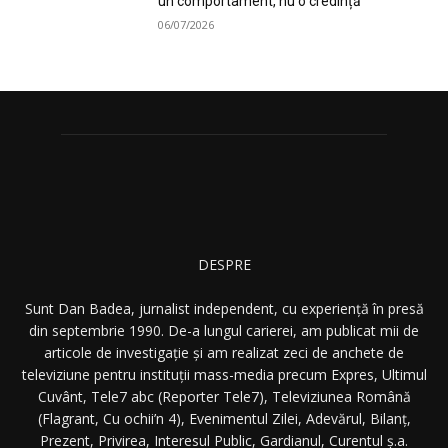
un comportament, nu o credință
06/07/2026
DESPRE
Sunt Dan Badea, jurnalist independent, cu experiență în presă
din septembrie 1990. De-a lungul carierei, am publicat mii de
articole de investigație și am realizat zeci de anchete de
televiziune pentru instituții mass-media precum Expres, Ultimul
Cuvânt, Tele7 abc (Reporter Tele7), Televiziunea Română
(Flagrant, Cu ochii’n 4), Evenimentul Zilei, Adevărul, Bilanț,
Prezent, Privirea, Interesul Public, Gardianul, Curentul ș.a.