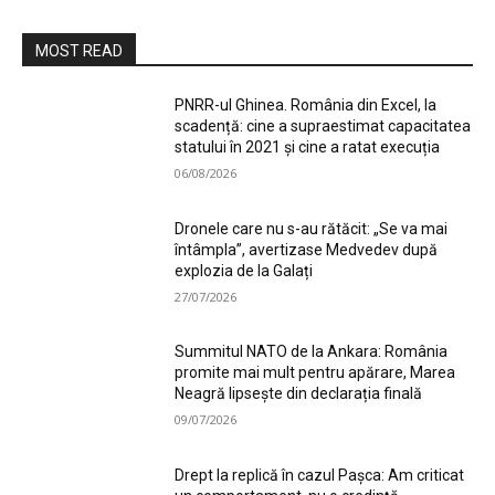
MOST READ
PNRR-ul Ghinea. România din Excel, la
scadență: cine a supraestimat capacitatea
statului în 2021 și cine a ratat execuția
06/08/2026
Dronele care nu s-au rătăcit: „Se va mai
întâmpla”, avertizase Medvedev după
explozia de la Galați
27/07/2026
Summitul NATO de la Ankara: România
promite mai mult pentru apărare, Marea
Neagră lipsește din declarația finală
09/07/2026
Drept la replică în cazul Pașca: Am criticat