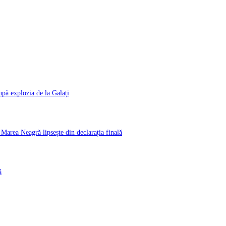
pă explozia de la Galați
rea Neagră lipsește din declarația finală
ă