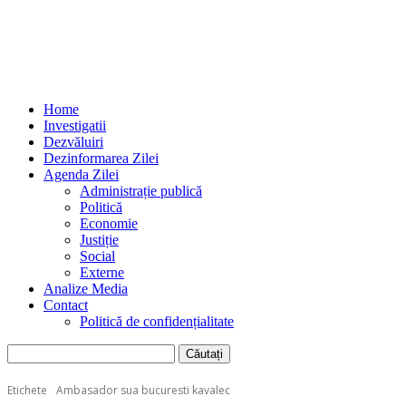
Home
Investigatii
Dezvăluiri
Dezinformarea Zilei
Agenda Zilei
Administrație publică
Politică
Economie
Justiție
Social
Externe
Analize Media
Contact
Politică de confidențialitate
Etichete
Ambasador sua bucuresti kavalec