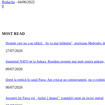
Redactia
-
04/06/2022
0
MOST READ
Dronele care nu s-au rătăcit: „Se va mai întâmpla”, avertizase Medvedev du
27/07/2026
Summitul NATO de la Ankara: România promite mai mult pentru apărare, Ma
09/07/2026
Drept la replică în cazul Pașca: Am criticat un comportament, nu o credinț
06/07/2026
Sectanții lui Pașca vor „Azilul 2 ânapoi”: trandafiri peste un picior putred