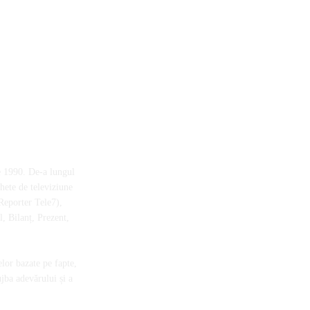
e 1990. De-a lungul
chete de televiziune
Reporter Tele7),
, Bilanț, Prezent,
elor bazate pe fapte,
ujba adevărului și a