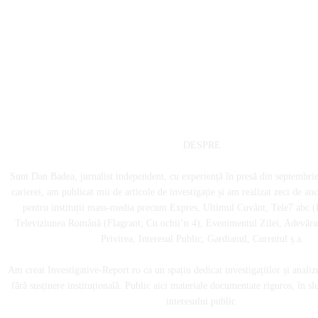
DESPRE
Sunt Dan Badea, jurnalist independent, cu experiență în presă din septembri
carierei, am publicat mii de articole de investigație și am realizat zeci de an
pentru instituții mass-media precum Expres, Ultimul Cuvânt, Tele7 abc (
Televiziunea Română (Flagrant, Cu ochii’n 4), Evenimentul Zilei, Adevărul
Privirea, Interesul Public, Gardianul, Curentul ș.a.
Am creat Investigative-Report.ro ca un spațiu dedicat investigațiilor și analiz
fără susținere instituțională. Public aici materiale documentate riguros, în sl
interesului public.