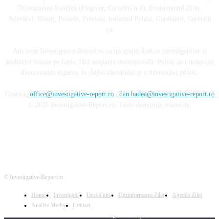
Televiziunea Română (Flagrant, Cu ochii’n 4), Evenimentul Zilei,
Adevărul, Bilanț, Prezent, Privirea, Interesul Public, Gardianul, Curentul
ș.a.
Am creat Investigative-Report.ro ca un spațiu dedicat investigațiilor și
analizelor bazate pe fapte, fără susținere instituțională. Public aici materiale
documentate riguros, în slujba adevărului și a interesului public.
Contact:
office@investigative-report.ro
|
dan.badea@investigative-report.ro
© 2025 Investigative-Report.ro. Toate drepturile rezervate.
© Investigative-Report.ro
Home
Investigatii
Dezvăluiri
Dezinformarea Zilei
Agenda Zilei
Analize Media
Contact