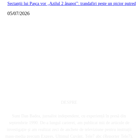
Sectanții lui Pașca vor „Azilul 2 ânapoi”: trandafiri peste un picior putred
05/07/2026
DESPRE
Sunt Dan Badea, jurnalist independent, cu experiență în presă din
septembrie 1990. De-a lungul carierei, am publicat mii de articole de
investigație și am realizat zeci de anchete de televiziune pentru instituții
mass-media precum Expres, Ultimul Cuvânt, Tele7 abc (Reporter Tele7),