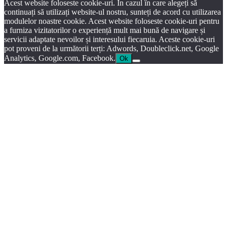
Acest website foloseste cookie-uri. În cazul în care alegeți să
continuați să utilizați website-ul nostru, sunteți de acord cu utilizarea
modulelor noastre cookie. Acest website foloseste cookie-uri pentru
a furniza vizitatorilor o experiență mult mai bună de navigare și
servicii adaptate nevoilor și interesului fiecaruia. Aceste cookie-uri
pot proveni de la următorii terți: Adwords, Doubleclick.net, Google
Analytics, Google.com, Facebook.
Ok