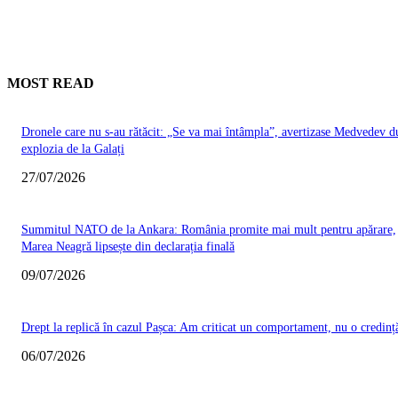
MOST READ
Dronele care nu s-au rătăcit: „Se va mai întâmpla”, avertizase Medvedev d
explozia de la Galați
27/07/2026
Summitul NATO de la Ankara: România promite mai mult pentru apărare,
Marea Neagră lipsește din declarația finală
09/07/2026
Drept la replică în cazul Pașca: Am criticat un comportament, nu o credinț
06/07/2026