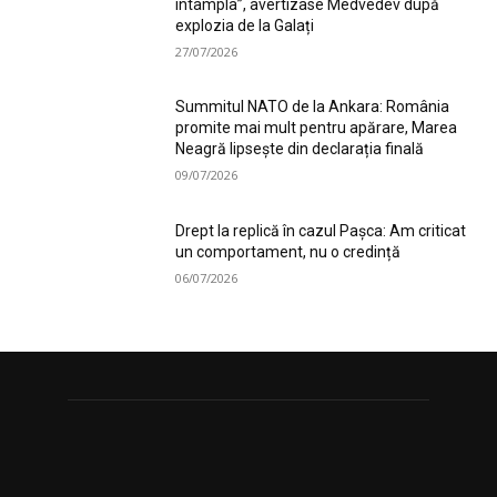
întâmpla”, avertizase Medvedev după
explozia de la Galați
27/07/2026
Summitul NATO de la Ankara: România
promite mai mult pentru apărare, Marea
Neagră lipsește din declarația finală
09/07/2026
Drept la replică în cazul Pașca: Am criticat
un comportament, nu o credință
06/07/2026