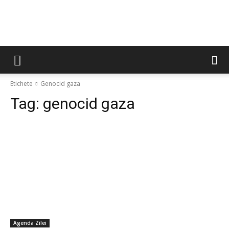
Etichete
Genocid gaza
Tag:
genocid gaza
Agenda Zilei