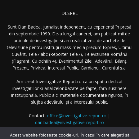
DESPRE
Sunt Dan Badea, jurnalist independent, cu experiență în presă
din septembrie 1990. De-a lungul carierei, am publicat mii de
articole de investigație și am realizat zeci de anchete de
televiziune pentru instituții mass-media precum Expres, Ultimul
Cuvânt, Tele7 abc (Reporter Tele7), Televiziunea Română
(Flagrant, Cu ochii’n 4), Evenimentul Zilei, Adevărul, Bilanț,
Prezent, Privirea, Interesul Public, Gardianul, Curentul ș.a.
Am creat Investigative-Report.ro ca un spațiu dedicat
investigațiilor și analizelor bazate pe fapte, fără susținere
instituțională. Public aici materiale documentate riguros, în
slujba adevărului și a interesului public.
Contact:
office@investigative-report.ro
|
dan.badea@investigative-report.ro
© 2025 Investigative-Report.ro. Toate drepturile rezervate.
Acest website foloseste cookie-uri. În cazul în care alegeți să