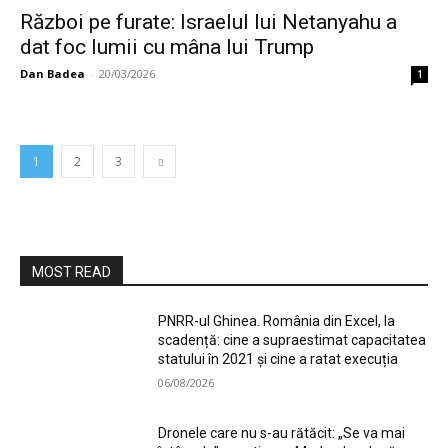
Război pe furate: Israelul lui Netanyahu a
dat foc lumii cu mâna lui Trump
Dan Badea
-
20/03/2026
1
1
2
3
MOST READ
PNRR-ul Ghinea. România din Excel, la
scadență: cine a supraestimat capacitatea
statului în 2021 și cine a ratat execuția
06/08/2026
Dronele care nu s-au rătăcit: „Se va mai