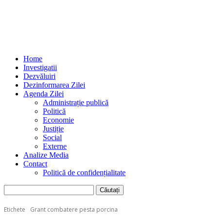
Home
Investigatii
Dezvăluiri
Dezinformarea Zilei
Agenda Zilei
Administrație publică
Politică
Economie
Justiție
Social
Externe
Analize Media
Contact
Politică de confidențialitate
Etichete
Grant combatere pesta porcina