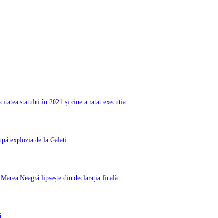
atea statului în 2021 și cine a ratat execuția
pă explozia de la Galați
rea Neagră lipsește din declarația finală
ă