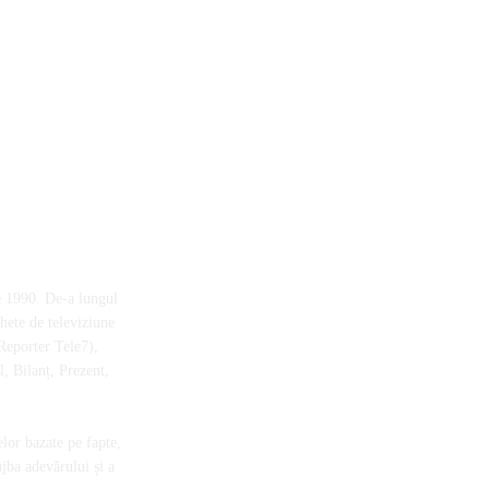
e 1990. De-a lungul
chete de televiziune
Reporter Tele7),
, Bilanț, Prezent,
elor bazate pe fapte,
ujba adevărului și a