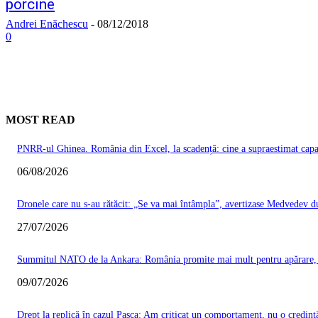
porcine
Andrei Enăchescu
-
08/12/2018
0
MOST READ
PNRR-ul Ghinea. România din Excel, la scadență: cine a supraestimat capacit
06/08/2026
Dronele care nu s-au rătăcit: „Se va mai întâmpla”, avertizase Medvedev du
27/07/2026
Summitul NATO de la Ankara: România promite mai mult pentru apărare, Ma
09/07/2026
Drept la replică în cazul Pașca: Am criticat un comportament, nu o credinț