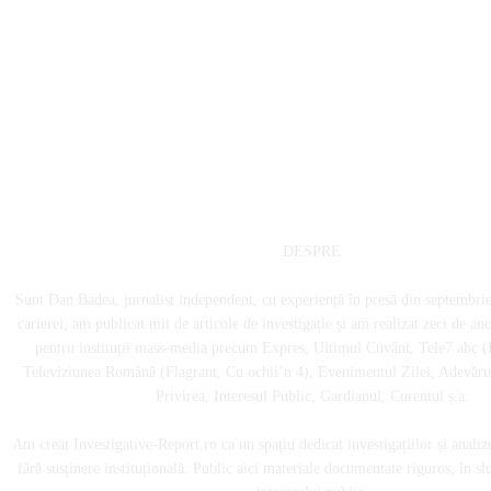
DESPRE
Sunt Dan Badea, jurnalist independent, cu experiență în presă din septembri
carierei, am publicat mii de articole de investigație și am realizat zeci de an
pentru instituții mass-media precum Expres, Ultimul Cuvânt, Tele7 abc (
Televiziunea Română (Flagrant, Cu ochii’n 4), Evenimentul Zilei, Adevărul
Privirea, Interesul Public, Gardianul, Curentul ș.a.
Am creat Investigative-Report.ro ca un spațiu dedicat investigațiilor și analiz
fără susținere instituțională. Public aici materiale documentate riguros, în sl