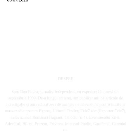
DESPRE
Sunt Dan Badea, jurnalist independent, cu experiență în presă din
septembrie 1990. De-a lungul carierei, am publicat mii de articole de
investigație și am realizat zeci de anchete de televiziune pentru instituții
mass-media precum Expres, Ultimul Cuvânt, Tele7 abc (Reporter Tele7),
Televiziunea Română (Flagrant, Cu ochii’n 4), Evenimentul Zilei,
Adevărul, Bilanț, Prezent, Privirea, Interesul Public, Gardianul, Curentul
ș.a.