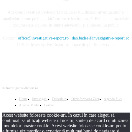
Am creat Investigative-Report.ro ca un spațiu dedicat investigațiilor și
analizelor bazate pe fapte, fără susținere instituțională. Public aici materiale
documentate riguros, în slujba adevărului și a interesului public.
Contact:
office@investigative-report.ro
|
dan.badea@investigative-report.ro
© 2025 Investigative-Report.ro. Toate drepturile rezervate.
© Investigative-Report.ro
Home
Investigatii
Dezvăluiri
Dezinformarea Zilei
Agenda Zilei
Analize Media
Contact
Acest website foloseste cookie-uri. În cazul în care alegeți să
continuați să utilizați website-ul nostru, sunteți de acord cu utilizarea
modulelor noastre cookie. Acest website foloseste cookie-uri pentru
a furniza vizitatorilor o experiență mult mai bună de navigare și