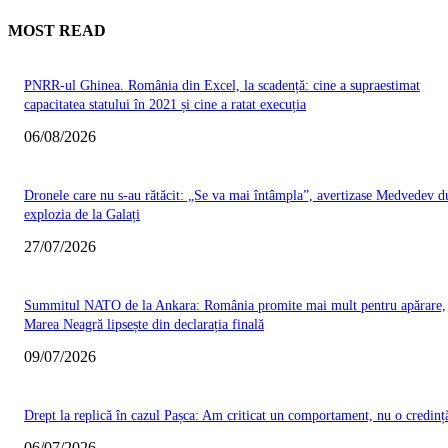
MOST READ
PNRR-ul Ghinea. România din Excel, la scadență: cine a supraestimat
capacitatea statului în 2021 și cine a ratat execuția
06/08/2026
Dronele care nu s-au rătăcit: „Se va mai întâmpla”, avertizase Medvedev d
explozia de la Galați
27/07/2026
Summitul NATO de la Ankara: România promite mai mult pentru apărare,
Marea Neagră lipsește din declarația finală
09/07/2026
Drept la replică în cazul Pașca: Am criticat un comportament, nu o credinț
06/07/2026