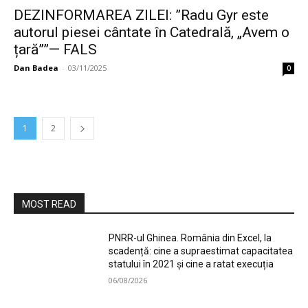
DEZINFORMAREA ZILEI: ”Radu Gyr este
autorul piesei cântate în Catedrală, „Avem o
țară””— FALS
Dan Badea
-
03/11/2025
0
1
2
MOST READ
PNRR-ul Ghinea. România din Excel, la
scadență: cine a supraestimat capacitatea
statului în 2021 și cine a ratat execuția
06/08/2026