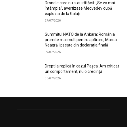
Dronele care nu s-au rătăcit: „Se va mai
întâmpla”, avertizase Medvedev după
explozia de la Galați
27/07/2026
Summitul NATO de la Ankara: România
promite mai mult pentru apărare, Marea
Neagră lipsește din declarația finală
09/07/2026
Drept la replică în cazul Pașca: Am criticat
un comportament, nu o credință
06/07/2026