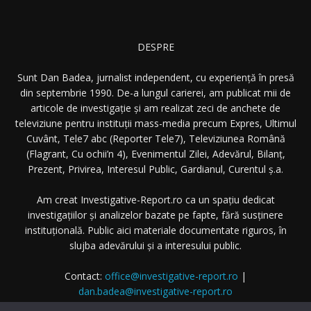
DESPRE
Sunt Dan Badea, jurnalist independent, cu experiență în presă
din septembrie 1990. De-a lungul carierei, am publicat mii de
articole de investigație și am realizat zeci de anchete de
televiziune pentru instituții mass-media precum Expres, Ultimul
Cuvânt, Tele7 abc (Reporter Tele7), Televiziunea Română
(Flagrant, Cu ochii’n 4), Evenimentul Zilei, Adevărul, Bilanț,
Prezent, Privirea, Interesul Public, Gardianul, Curentul ș.a.
Am creat Investigative-Report.ro ca un spațiu dedicat
investigațiilor și analizelor bazate pe fapte, fără susținere
instituțională. Public aici materiale documentate riguros, în
slujba adevărului și a interesului public.
Contact:
office@investigative-report.ro
|
dan.badea@investigative-report.ro
© 2025 Investigative-Report.ro. Toate drepturile rezervate.