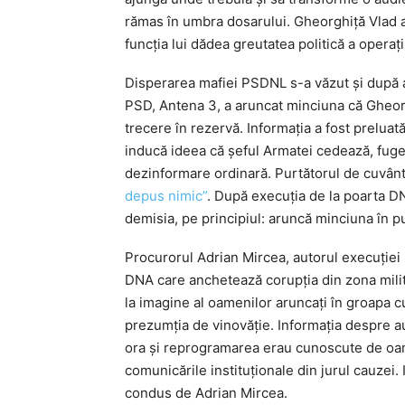
rămas în umbra dosarului. Gheorghiță Vlad a 
funcția lui dădea greutatea politică a operați
Disperarea mafiei PSDNL s-a văzut și după a
PSD, Antena 3, a aruncat minciuna că Gheorgh
trecere în rezervă. Informația a fost preluat
inducă ideea că șeful Armatei cedează, fuge 
dezinformare ordinară. Purtătorul de cuvânt
depus nimic”
. După execuția de la poarta DN
demisia, pe principiul: aruncă minciuna în p
Procurorul Adrian Mircea, autorul execuției 
DNA care anchetează corupția din zona milita
la imagine al oamenilor aruncați în groapa cu
prezumția de vinovăție. Informația despre au
ora și reprogramarea erau cunoscute de oame
comunicările instituționale din jurul cauzei.
condus de Adrian Mircea.