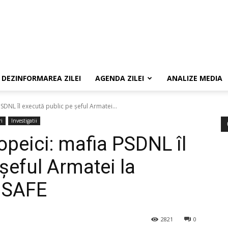
DEZINFORMAREA ZILEI
AGENDA ZILEI
ANALIZE MEDIA
PSDNL îl execută public pe șeful Armatei...
i
Investigatii
opeici: mafia PSDNL îl
șeful Armatei la
r SAFE
2821
0