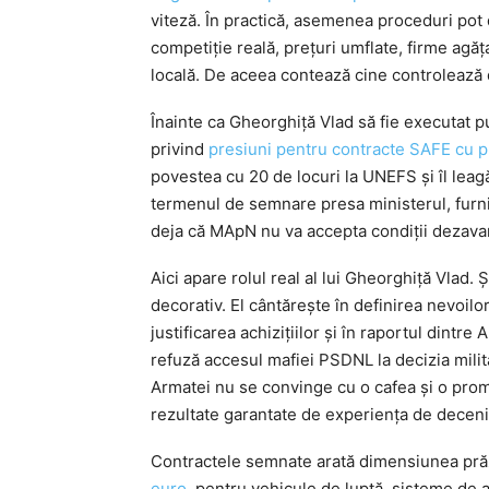
viteză. În practică, asemenea proceduri pot 
competiție reală, prețuri umflate, firme agăța
locală. De aceea contează cine controlează de
Înainte ca Gheorghiță Vlad să fie executat p
privind
presiuni pentru contracte SAFE cu pre
povestea cu 20 de locuri la UNEFS și îl leag
termenul de semnare presa ministerul, furni
deja că MApN nu va accepta condiții dezava
Aici apare rolul real al lui Gheorghiță Vlad. 
decorativ. El cântărește în definirea nevoilor 
justificarea achizițiilor și în raportul dintr
refuză accesul mafiei PSDNL la decizia milita
Armatei nu se convinge cu o cafea și o prom
rezultate garantate de experiența de decenii
Contractele semnate arată dimensiunea prăz
euro
, pentru vehicule de luptă, sisteme de 