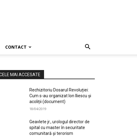
CONTACT
CELE MAI ACCESATE
Rechizitoriu Dosarul Revoluției:
Cum s-au organizat Ion Iliescu și
acoliții (document)
18/04/2019
Geavlete jr., urologul director de
spital cu master în securitate
comunitară și terorism