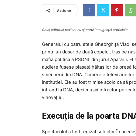
Acțiune
Colaj editorial realizat cu ajutorul inteligenței artificiale
Generalul cu patru stele Gheorghiță Vlad, șef
printr-un dosar de două copeici, tras pe nas
mafia politică a PSDNL din jurul Apărării. E
audiere fusese plasată hăitașilor de presă fol
șmecherii din DNA. Camerele televiziunilor d
instituției. Ele au fost trimise acolo ca să
intrând la DNA, deci musai infractor pericul
vinovăției.
Execuția de la poarta DN
Spectacolul a fost regizat selectiv. În aceea