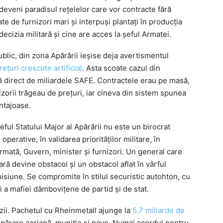
deveni paradisul rețelelor care vor contracte fără
te de furnizori mari și interpuși plantați în producția
cizia militară și cine are acces la șeful Armatei.
ublic, din zona Apărării ieșise deja avertismentul
țuri crescute artificial
. Asta scoate cazul din
ă direct de miliardele SAFE.
Contractele erau pe masă,
zorii trăgeau de prețuri, iar cineva din sistem spunea
ntajoase.
Șeful Statului Major al Apărării nu este un birocrat
operative, în validarea priorităților militare, în
e Armată, Guvern, minister și furnizori. Un general care
ră devine obstacol și un obstacol aflat în vârful
isiune. Se compromite în stilul securistic autohton, cu
 a mafiei dâmbovițene de partid și de stat.
ii. Pachetul cu Rheinmetall ajunge la
5,7 miliarde de
apărare aeriană, muniție și nave. Numai acordul pentru