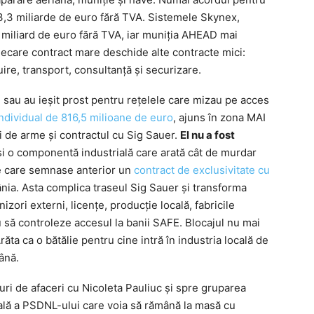
3,3 miliarde de euro fără TVA. Sistemele Skynex,
 miliard de euro fără TVA, iar muniția AHEAD mai
ecare contract mare deschide alte contracte mici:
re, transport, consultanță și securizare.
e sau au ieșit prost pentru rețelele care mizau pe acces
dividual de 816,5 milioane de euro
, ajuns în zona MAI
i de arme și contractul cu Sig Sauer.
El nu a fost
și o componentă industrială care arată cât de murdar
e care semnase anterior un
contract de exclusivitate cu
ia. Asta complica traseul Sig Sauer și transforma
nizori externi, licențe, producție locală, fabricile
u să controleze accesul la banii SAFE. Blocajul nu mai
răta ca o bătălie pentru cine intră în industria locală de
ână.
uri de afaceri cu Nicoleta Pauliuc și spre gruparea
lă a PSDNL-ului care voia să rămână la masă cu