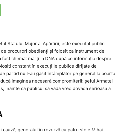
ul Statului Major al Apărării, este executat public
 de procurori obedienți și folosit ca instrument de
l a fost chemat marți la DNA după ce informația despre
osiți constant în execuțiile publice dirijate de
e partid nu l-au găsit întâmplător pe general la poarta
 producă imaginea necesară compromiterii: șeful Armatei
os, înainte ca publicul să vadă vreo dovadă serioasă a
A
și cauză, generalul în rezervă cu patru stele Mihai