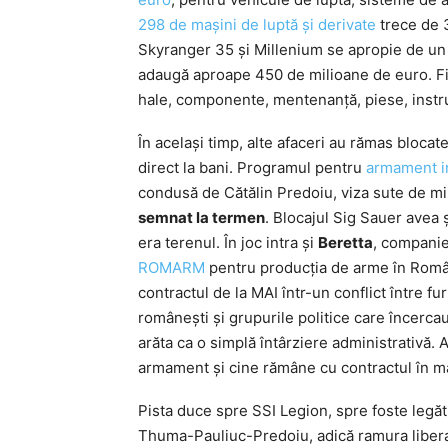
298 de mașini de luptă și derivate
trece de 
Skyranger 35 și Millenium se apropie de un
adaugă aproape 450 de milioane de euro. Fi
hale, componente, mentenanță, piese, instrui
În același timp, alte afaceri au rămas blocat
direct la bani. Programul pentru
armament in
condusă de Cătălin Predoiu, viza sute de mi
semnat la termen
. Blocajul Sig Sauer avea 
era terenul. În joc intra și
Beretta
, compani
ROMARM
pentru producția de arme în Român
contractul de la MAI într-un conflict între fur
românești și grupurile politice care încerca
arăta ca o simplă întârziere administrativă. A
armament și cine rămâne cu contractul în m
Pista duce spre SSI Legion, spre foste legăt
Thuma-Pauliuc-Predoiu, adică ramura libera