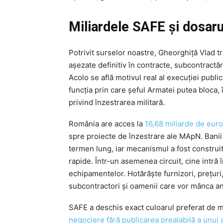
Miliardele SAFE și dosaru
Potrivit surselor noastre, Gheorghiță Vlad tr
așezate definitiv în contracte, subcontractăr
Acolo se află motivul real al execuției publi
funcția prin care șeful Armatei putea bloca,
privind înzestrarea militară.
România are acces la
16,68 miliarde de eur
spre proiecte de înzestrare ale MApN. Bani
termen lung, iar mecanismul a fost construit 
rapide. Într-un asemenea circuit, cine intră 
echipamentelor. Hotărăște furnizori, prețuri
subcontractori și oamenii care vor mânca ani 
SAFE a deschis exact culoarul preferat de ma
negociere fără publicarea prealabilă a unui 