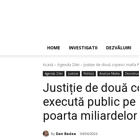
HOME
INVESTIGATII
DEZVĂLUIRI
Acasă
Agenda Zilei
Justiție de două copeici: mafia 
Agenda Zilei
Justiție
Politică
Analize Media
Dezvăluir
Justiție de două c
execută public pe 
poarta miliardelo
By
Dan Badea
04/06/2026