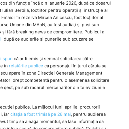
cos din funcție încă din ianuarie 2026, după ce dosarul
lian Berdilă, locțiitor pentru operații și instrucție al
ul-maior în rezervă Mircea Anicescu, fost locțiitor al
rse Umane din MApN, au fost audiați și puși sub
A și fără breaking news de compromitere. Publicul a
i
, după ce audierile și punerile sub acuzare se
ii spun
că ar fi emis și semnat solicitarea către
re în
relatările publice
ca personajul în jurul căruia se
cescu apare în zona Direcției Generale Management
tatori drept competentă pentru o asemenea solicitare.
 pe șest, pe sub radarul mercenarilor din televiziunile
uției publice. La mijlocul lunii aprilie, procurorii
i, iar
citația a fost trimisă pe 28 mai
, pentru audierea
 avut timp să aleagă momentul, să lase informația să
ere într-o scenă de compromitere publică. Ceilalți au