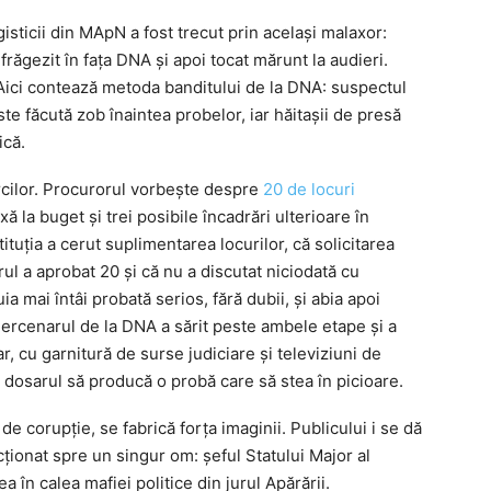
ogisticii din MApN a fost trecut prin același malaxor:
frăgezit în fața DNA și apoi tocat mărunt la audieri.
. Aici contează metoda banditului de la DNA: suspectul
ste făcută zob înaintea probelor, iar hăitașii de presă
ică.
rcilor. Procurorul vorbește despre
20 de locuri
axă la buget și trei posibile încadrări ulterioare în
tituția a cerut suplimentarea locurilor, că solicitarea
erul a aprobat 20 și că nu a discutat niciodată cu
 mai întâi probată serios, fără dubii, și abia apoi
ercenarul de la DNA a sărit peste ambele etape și a
r, cu garnitură de surse judiciare și televiziuni de
ca dosarul să producă o probă care să stea în picioare.
de corupție, se fabrică forța imaginii. Publicului i se dă
ecționat spre un singur om: șeful Statului Major al
ea în calea mafiei politice din jurul Apărării.