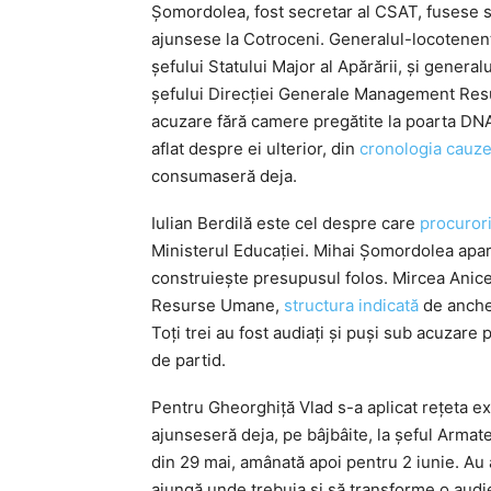
Șomordolea, fost secretar al CSAT, fusese s
ajunsese la Cotroceni. Generalul-locotenent Iu
șefului Statului Major al Apărării, și general
șefului Direcției Generale Management Resu
acuzare fără camere pregătite la poarta DN
aflat despre ei ulterior, din
cronologia cauze
consumaseră deja.
Iulian Berdilă este cel despre care
procuror
Ministerul Educației. Mihai Șomordolea apa
construiește presupusul folos. Mircea Ani
Resurse Umane,
structura indicată
de anche
Toți trei au fost audiați și puși sub acuzare
de partid.
Pentru Gheorghiță Vlad s-a aplicat rețeta exec
ajunseseră deja, pe bâjbâite, la șeful Armate
din 29 mai, amânată apoi pentru 2 iunie. Au
ajungă unde trebuia și să transforme o audi