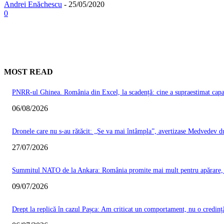
Andrei Enăchescu
-
25/05/2020
0
MOST READ
PNRR-ul Ghinea. România din Excel, la scadență: cine a supraestimat capacit
06/08/2026
Dronele care nu s-au rătăcit: „Se va mai întâmpla”, avertizase Medvedev du
27/07/2026
Summitul NATO de la Ankara: România promite mai mult pentru apărare, Ma
09/07/2026
Drept la replică în cazul Pașca: Am criticat un comportament, nu o credinț