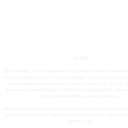
DESPRE
Sunt Dan Badea, jurnalist independent, cu experiență în presă din septembri
carierei, am publicat mii de articole de investigație și am realizat zeci de an
pentru instituții mass-media precum Expres, Ultimul Cuvânt, Tele7 abc (
Televiziunea Română (Flagrant, Cu ochii’n 4), Evenimentul Zilei, Adevărul
Privirea, Interesul Public, Gardianul, Curentul ș.a.
Am creat Investigative-Report.ro ca un spațiu dedicat investigațiilor și analiz
fără susținere instituțională. Public aici materiale documentate riguros, în sl
interesului public.