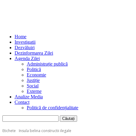
Home
Investigatii
Dezvăluiri
Dezinformarea Zilei
Agenda Zilei
Administrație publică
Politică
Economie
Justiție
Social
Externe
Analize Media
Contact
Politică de confidențialitate
Etichete
Insula belina constructii ilegale