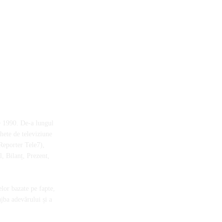
e 1990. De-a lungul
chete de televiziune
Reporter Tele7),
, Bilanț, Prezent,
elor bazate pe fapte,
ujba adevărului și a