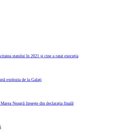
atea statului în 2021 și cine a ratat execuția
pă explozia de la Galați
rea Neagră lipsește din declarația finală
ă