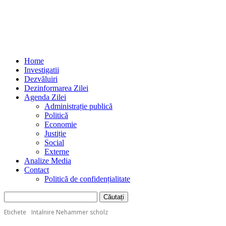
Home
Investigatii
Dezvăluiri
Dezinformarea Zilei
Agenda Zilei
Administrație publică
Politică
Economie
Justiție
Social
Externe
Analize Media
Contact
Politică de confidențialitate
Etichete
Intalnire Nehammer scholz