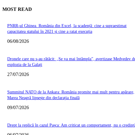
MOST READ
PNRR-ul Ghinea. România din Excel, la scadență: cine a supraestimat
capacitatea statului în 2021 și cine a ratat execuția
06/08/2026
Dronele care nu s-au rătăcit: „Se va mai întâmpla”, avertizase Medvedev d
explozia de la Galați
27/07/2026
Summitul NATO de la Ankara: România promite mai mult pentru apărare,
Marea Neagră lipsește din declarația finală
09/07/2026
Drept la replică în cazul Pașca: Am criticat un comportament, nu o credinț
06/07/2026