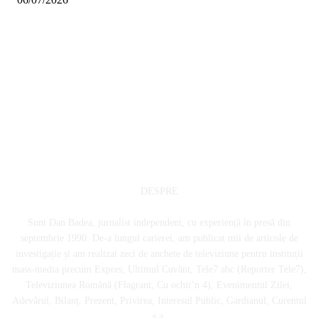
DESPRE
Sunt Dan Badea, jurnalist independent, cu experiență în presă din
septembrie 1990. De-a lungul carierei, am publicat mii de articole de
investigație și am realizat zeci de anchete de televiziune pentru instituții
mass-media precum Expres, Ultimul Cuvânt, Tele7 abc (Reporter Tele7),
Televiziunea Română (Flagrant, Cu ochii’n 4), Evenimentul Zilei,
Adevărul, Bilanț, Prezent, Privirea, Interesul Public, Gardianul, Curentul
ș.a.