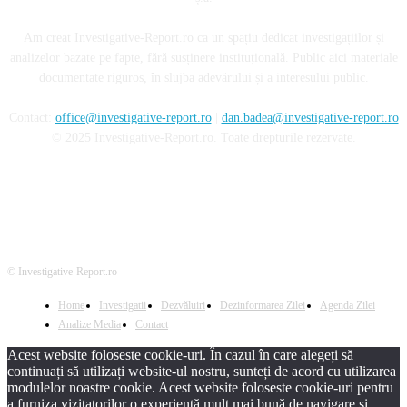
Am creat Investigative-Report.ro ca un spațiu dedicat investigațiilor și
analizelor bazate pe fapte, fără susținere instituțională. Public aici materiale
documentate riguros, în slujba adevărului și a interesului public.
Contact:
office@investigative-report.ro
|
dan.badea@investigative-report.ro
© 2025 Investigative-Report.ro. Toate drepturile rezervate.
© Investigative-Report.ro
Home
Investigatii
Dezvăluiri
Dezinformarea Zilei
Agenda Zilei
Analize Media
Contact
Acest website foloseste cookie-uri. În cazul în care alegeți să
continuați să utilizați website-ul nostru, sunteți de acord cu utilizarea
modulelor noastre cookie. Acest website foloseste cookie-uri pentru
a furniza vizitatorilor o experiență mult mai bună de navigare și