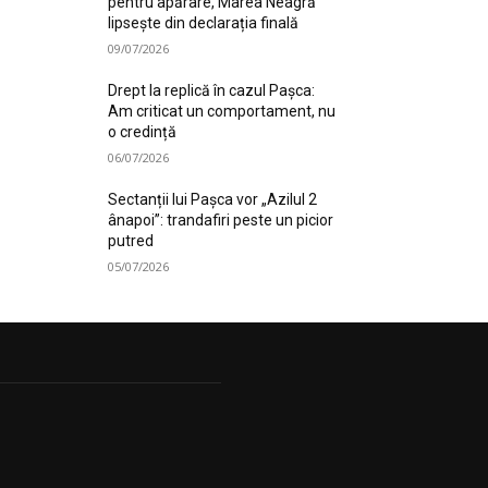
pentru apărare, Marea Neagră
lipsește din declarația finală
09/07/2026
Drept la replică în cazul Pașca:
Am criticat un comportament, nu
o credință
06/07/2026
Sectanții lui Pașca vor „Azilul 2
ânapoi”: trandafiri peste un picior
putred
05/07/2026