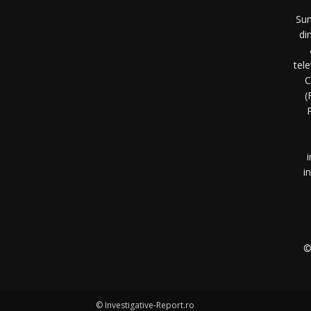
Sun
di
tel
C
(
P
i
i
©
© Investigative-Report.ro