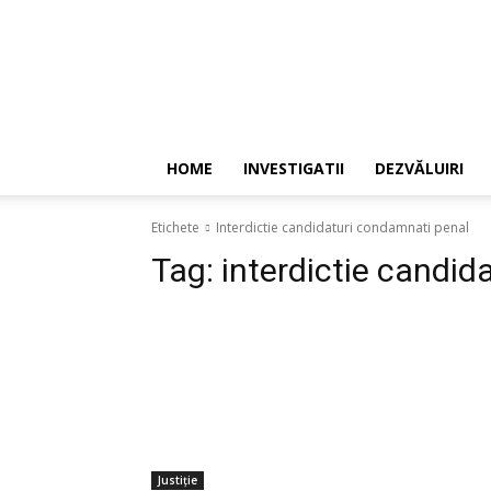
HOME
INVESTIGATII
DEZVĂLUIRI
Etichete
Interdictie candidaturi condamnati penal
Tag:
interdictie candid
Justiție