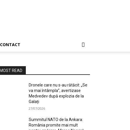
CONTACT
MOST READ
Dronele care nu s-au rătăcit: „Se
va mai întâmpla”, avertizase
Medvedev după explozia de la
Galați
27/07/2026
Summitul NATO de la Ankara:
România promite mai mult