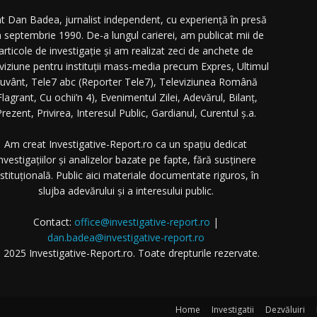
t Dan Badea, jurnalist independent, cu experiență în presă
n septembrie 1990. De-a lungul carierei, am publicat mii de
articole de investigație și am realizat zeci de anchete de
eviziune pentru instituții mass-media precum Expres, Ultimul
uvânt, Tele7 abc (Reporter Tele7), Televiziunea Română
Flagrant, Cu ochii’n 4), Evenimentul Zilei, Adevărul, Bilanț,
rezent, Privirea, Interesul Public, Gardianul, Curentul ș.a.
Am creat Investigative-Report.ro ca un spațiu dedicat
nvestigațiilor și analizelor bazate pe fapte, fără susținere
nstituțională. Public aici materiale documentate riguros, în
slujba adevărului și a interesului public.
Contact:
office@investigative-report.ro
|
dan.badea@investigative-report.ro
 2025 Investigative-Report.ro. Toate drepturile rezervate.
Home
Investigatii
Dezvăluiri