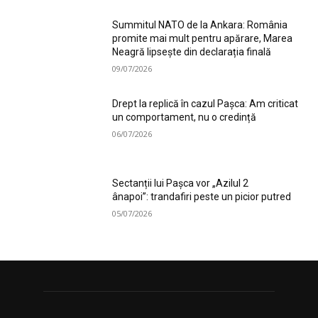
Summitul NATO de la Ankara: România
promite mai mult pentru apărare, Marea
Neagră lipsește din declarația finală
09/07/2026
Drept la replică în cazul Pașca: Am criticat
un comportament, nu o credință
06/07/2026
Sectanții lui Pașca vor „Azilul 2
ânapoi”: trandafiri peste un picior putred
05/07/2026