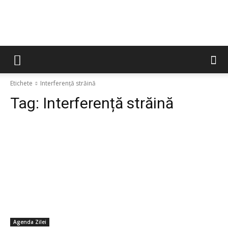
Etichete
Interferență străină
Tag:
Interferență străină
Agenda Zilei