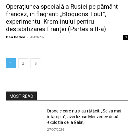
Operațiunea specială a Rusiei pe pământ
francez, în flagrant: „Bloquons Tout”,
experimentul Kremlinului pentru
destabilizarea Franței (Partea a II-a)
Dan Badea
-
20/09/2025
0
1
2
MOST READ
Dronele care nu s-au rătăcit: „Se va mai
întâmpla”, avertizase Medvedev după
explozia de la Galați
27/07/2026