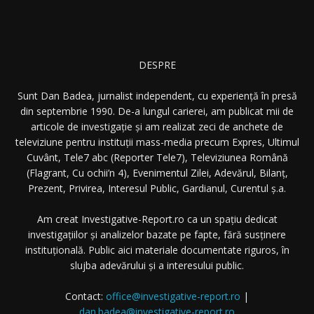
DESPRE
Sunt Dan Badea, jurnalist independent, cu experiență în presă
din septembrie 1990. De-a lungul carierei, am publicat mii de
articole de investigație și am realizat zeci de anchete de
televiziune pentru instituții mass-media precum Expres, Ultimul
Cuvânt, Tele7 abc (Reporter Tele7), Televiziunea Română
(Flagrant, Cu ochii’n 4), Evenimentul Zilei, Adevărul, Bilanț,
Prezent, Privirea, Interesul Public, Gardianul, Curentul ș.a.
Am creat Investigative-Report.ro ca un spațiu dedicat
investigațiilor și analizelor bazate pe fapte, fără susținere
instituțională. Public aici materiale documentate riguros, în
slujba adevărului și a interesului public.
Contact:
office@investigative-report.ro
|
dan.badea@investigative-report.ro