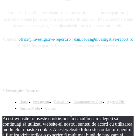
Am creat Investigative-Report.ro ca un spațiu dedicat investigațiilor și
analizelor bazate pe fapte, fără susținere instituțională. Public aici materiale
documentate riguros, în slujba adevărului și a interesului public.
Contact:
office@investigative-report.ro
|
dan.badea@investigative-report.ro
© 2025 Investigative-Report.ro. Toate drepturile rezervate.
© Investigative-Report.ro
Home
Investigatii
Dezvăluiri
Dezinformarea Zilei
Agenda Zilei
Analize Media
Contact
Acest website foloseste cookie-uri. În cazul în care alegeți să
continuați să utilizați website-ul nostru, sunteți de acord cu utilizarea
modulelor noastre cookie. Acest website foloseste cookie-uri pentru
a furniza vizitatorilor o experiență mult mai bună de navigare și