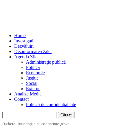
Home
Investigatii
Dezvăluiri
Dezinformarea Zilei
Agenda Zilei
Administrație publică
Politică
Economie
Justiție
Social
Externe
Analize Media
Contact
Politică de confidențialitate
Etichete
Inundaţiile cu consecinţe grave