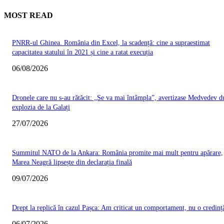
MOST READ
PNRR-ul Ghinea. România din Excel, la scadență: cine a supraestimat
capacitatea statului în 2021 și cine a ratat execuția
06/08/2026
Dronele care nu s-au rătăcit: „Se va mai întâmpla”, avertizase Medvedev d
explozia de la Galați
27/07/2026
Summitul NATO de la Ankara: România promite mai mult pentru apărare,
Marea Neagră lipsește din declarația finală
09/07/2026
Drept la replică în cazul Pașca: Am criticat un comportament, nu o credinț
06/07/2026