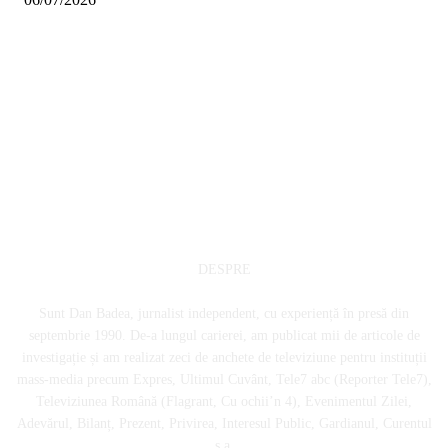
DESPRE
Sunt Dan Badea, jurnalist independent, cu experiență în presă din
septembrie 1990. De-a lungul carierei, am publicat mii de articole de
investigație și am realizat zeci de anchete de televiziune pentru instituții
mass-media precum Expres, Ultimul Cuvânt, Tele7 abc (Reporter Tele7),
Televiziunea Română (Flagrant, Cu ochii’n 4), Evenimentul Zilei,
Adevărul, Bilanț, Prezent, Privirea, Interesul Public, Gardianul, Curentul
ș.a.